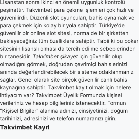
Lisanstan sonra ikinci en önemli uygunluk kontrolü
peşinattır. Takvimbet para çekme işlemleri çok hızlı ve
güvenilirdir. Düzenli slot oyuncuları, bahis oynamak ve
para çekmek için kolay bir yola sahiptir. Türkiye'de
güvenilir bir online slot sitesi, normalde bir şirketten
bekleyeceğiniz tüm özelliklere sahiptir. Tabii ki bu poker
sitesinin lisanslı olması da tercih edilme sebeplerinden
bir tanesidir.
Takvimbet şikayet
için güvenilir olup
olmadığını görmek, doğrudan çevrimiçi bahislerinizi
anında değerlendirebilecek bir sisteme odaklanmanızı
sağlar. Genel olarak site birçok güvenilir canlı bahis
kaynağına sahiptir. Takvimbet kayıt olmak için nelere
ihtiyacım var? Takvimbet Üyelik Formunda kişisel
verileriniz ve hesap bilgileriniz istenecektir. Formun
"Kişisel Bilgiler" alanına adınızı, cinsiyetinizi, doğum
tarihinizi, adresinizi ve telefon numaranızı girin.
Takvimbet Kayıt