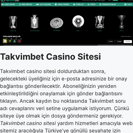
Takvimbet Casino Sitesi
Takvimbet casino sitesi doldurduktan sonra,
gelecekteki üyeliğiniz için e-posta adresinize bir onay
bağlantısı gönderilecektir. Aboneliğinizin yeniden
etkinleştirildiğini onaylamak için gönder bağlantısını
tıklayın. Ancak kaydın bu noktasında Takvimbet soru
adı cevaplarını veri setine uygulamak istiyorum. Çünkü
siteye üye olmak için dosya göndermeniz gerekiyor.
Takvimbet casino sitesi
yardım hizmetleri amacıyla web
sitemiz aracılığıyla Türkiye'ye gönüllü seyahate izin