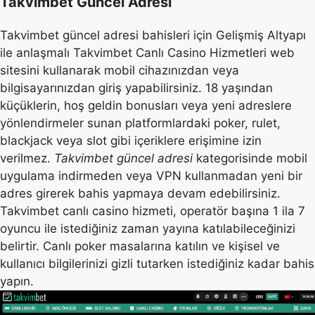
Takvimbet Güncel Adresi
Takvimbet güncel adresi bahisleri için Gelişmiş Altyapı
ile anlaşmalı Takvimbet Canlı Casino Hizmetleri web
sitesini kullanarak mobil cihazınızdan veya
bilgisayarınızdan giriş yapabilirsiniz. 18 yaşından
küçüklerin, hoş geldin bonusları veya yeni adreslere
yönlendirmeler sunan platformlardaki poker, rulet,
blackjack veya slot gibi içeriklere erişimine izin
verilmez.
Takvimbet güncel adresi
kategorisinde mobil
uygulama indirmeden veya VPN kullanmadan yeni bir
adres girerek bahis yapmaya devam edebilirsiniz.
Takvimbet canlı casino hizmeti, operatör başına 1 ila 7
oyuncu ile istediğiniz zaman yayına katılabileceğinizi
belirtir. Canlı poker masalarına katılın ve kişisel ve
kullanıcı bilgilerinizi gizli tutarken istediğiniz kadar bahis
yapın.