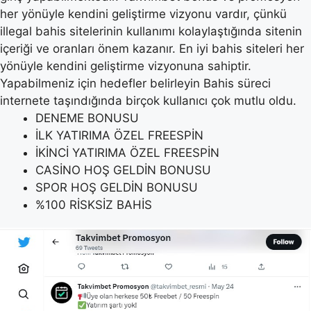
her yönüyle kendini geliştirme vizyonu vardır, çünkü
illegal bahis sitelerinin kullanımı kolaylaştığında sitenin
içeriği ve oranları önem kazanır. En iyi bahis siteleri her
yönüyle kendini geliştirme vizyonuna sahiptir.
Yapabilmeniz için hedefler belirleyin Bahis süreci
internete taşındığında birçok kullanıcı çok mutlu oldu.
DENEME BONUSU
İLK YATIRIMA ÖZEL FREESPİN
İKİNCİ YATIRIMA ÖZEL FREESPİN
CASİNO HOŞ GELDİN BONUSU
SPOR HOŞ GELDİN BONUSU
%100 RİSKSİZ BAHİS