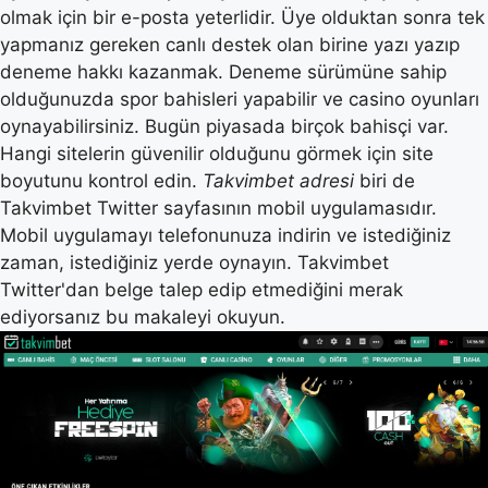
olmak için bir e-posta yeterlidir. Üye olduktan sonra tek
yapmanız gereken canlı destek olan birine yazı yazıp
deneme hakkı kazanmak. Deneme sürümüne sahip
olduğunuzda spor bahisleri yapabilir ve casino oyunları
oynayabilirsiniz. Bugün piyasada birçok bahisçi var.
Hangi sitelerin güvenilir olduğunu görmek için site
boyutunu kontrol edin.
Takvimbet adresi
biri de
Takvimbet Twitter sayfasının mobil uygulamasıdır.
Mobil uygulamayı telefonunuza indirin ve istediğiniz
zaman, istediğiniz yerde oynayın. Takvimbet
Twitter'dan belge talep edip etmediğini merak
ediyorsanız bu makaleyi okuyun.