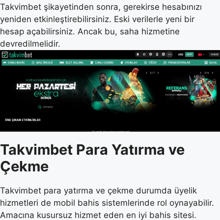
Takvimbet şikayetinden sonra, gerekirse hesabınızı
yeniden etkinleştirebilirsiniz. Eski verilerle yeni bir
hesap açabilirsiniz. Ancak bu, saha hizmetine
devredilmelidir.
Takvimbet Para Yatırma ve
Çekme
Takvimbet para yatırma ve çekme durumda üyelik
hizmetleri de mobil bahis sistemlerinde rol oynayabilir.
Amacına kusursuz hizmet eden en iyi bahis sitesi.