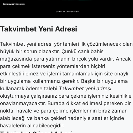
Takvimbet Yeni Adresi
Takvimbet yeni adresi yöntemleri ilk çözümlenecek olan
büyük bir sorun olacaktır. Çünkü canlı bahis
mağazasında para yatırmanın birçok yolu vardır. Ancak
para çekmek isterseniz yöntemlerden hiçbiri
etkinleştirilemez ve işlemi tamamlamak için site onaylı
bir uygulama kullanmanız gerekir. Başka bir uygulama
kullanarak ödeme talebi
Takvimbet yeni adresi
oluşturmaya çalışırsanız para çekme işleminiz kesinlikle
onaylanmayacaktır. Burada dikkat edilmesi gereken bir
nokta, havale ve para çekme işlemlerinin biraz zaman
alabileceği ve banka çekleri nedeniyle saatler içinde
havalelerin alınabileceğidir.