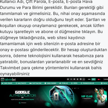
Kullanıcı Adı, Çift Parola, E-posta, E-posta Hava
Durumu ve Para Birimi gereklidir. Bunları gerektiği gibi
tanımlamalı ve girmelisiniz. Bu, nihai onay aşamasında
verilen kararların doğru olduğunu teyit eder. Şartları ve
koşulları okuyup onaylamanız gerekecek, ancak lütfen
kutuyu işaretleyin ve abone ol düğmesine tıklayın. Bu
düğmeye tıkladığınızda, web sitesi kaydınızı
tamamlamak için web sitenizin e-posta adresine bir
onay e-postası gönderilecektir. Bir hesap oluşturduktan
sonra, ödeme teknolojisini kullanarak hesabınıza para
yatırabilir, bonuslardan yararlanabilir ve en sevdiğiniz
Takvimbet para çekme yöntemlerini kullanarak bahis
oynayabilirsiniz