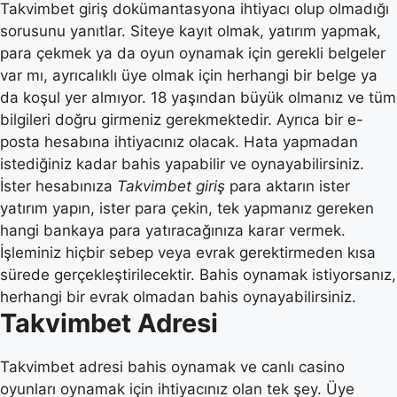
Takvimbet giriş dokümantasyona ihtiyacı olup olmadığı
sorusunu yanıtlar. Siteye kayıt olmak, yatırım yapmak,
para çekmek ya da oyun oynamak için gerekli belgeler
var mı, ayrıcalıklı üye olmak için herhangi bir belge ya
da koşul yer almıyor. 18 yaşından büyük olmanız ve tüm
bilgileri doğru girmeniz gerekmektedir. Ayrıca bir e-
posta hesabına ihtiyacınız olacak. Hata yapmadan
istediğiniz kadar bahis yapabilir ve oynayabilirsiniz.
İster hesabınıza
Takvimbet giriş
para aktarın ister
yatırım yapın, ister para çekin, tek yapmanız gereken
hangi bankaya para yatıracağınıza karar vermek.
İşleminiz hiçbir sebep veya evrak gerektirmeden kısa
sürede gerçekleştirilecektir. Bahis oynamak istiyorsanız,
herhangi bir evrak olmadan bahis oynayabilirsiniz.
Takvimbet Adresi
Takvimbet adresi bahis oynamak ve canlı casino
oyunları oynamak için ihtiyacınız olan tek şey. Üye