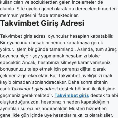
kullanıcıları ve sözlüklerden gelen incelemeler de
olumlu. Site üyeleri genel olarak bu derecelendirmeden
memnuniyetlerini ifade etmektedirler.
Takvimbet Giriş Adresi
Takvimbet giriş adresi oyuncular hesapları kapatabilir.
Bir oyuncunun hesabını hemen kapatmaya gerek
yoktur. İşlem bir günde tamamlandı. Aslında, tüm süreç
boyunca hiçbir şey yapmamak hesabınızı bloke
edecektir. Ancak, hesabınızı silmeye karar verirseniz,
bonusunuzu talep etmek için paranızı dijital olarak
çekmeniz gerekecektir. Bu, Takvimbet üyeliğinizi mali
kayıp olmadan sonlandıracaktır. Daha sonra sitenin
canlı
Takvimbet giriş adresi
destek bölümü ile iletişime
geçmeniz gerekmektedir.
Takvimbet giriş
destek talebi
oluşturduğunuzda, hesabınızın neden kapatıldığının
ayrıntıları süreci hızlandıracaktır. Müşteri hizmetleri
genellikle gün içinde üye hesaplarını kalıcı olarak siler.