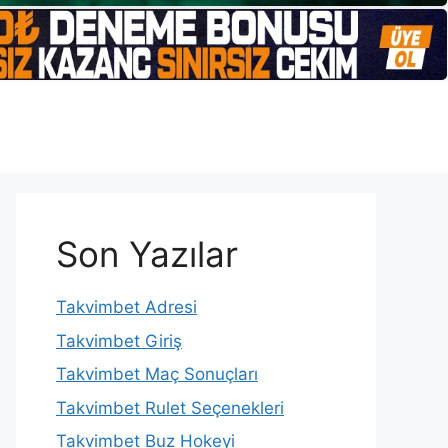
Son Yazılar
Takvimbet Adresi
Takvimbet Giriş
Takvimbet Maç Sonuçları
Takvimbet Rulet Seçenekleri
Takvimbet Buz Hokeyi