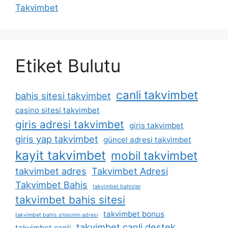
Takvimbet
Etiket Bulutu
canli takvimbet
bahis sitesi takvimbet
casino sitesi takvimbet
giris adresi takvimbet
giris takvimbet
giris yap takvimbet
güncel adresi takvimbet
kayit takvimbet
mobil takvimbet
takvimbet adres
Takvimbet Adresi
Takvimbet Bahis
takvimbet bahisler
takvimbet bahis sitesi
takvimbet bonus
takvimbet bahis sitesinin adresi
takvimbet canli destek
takvimbet canli