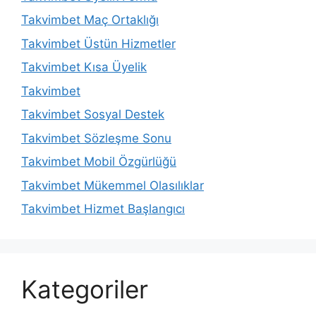
Takvimbet Maç Ortaklığı
Takvimbet Üstün Hizmetler
Takvimbet Kısa Üyelik
Takvimbet
Takvimbet Sosyal Destek
Takvimbet Sözleşme Sonu
Takvimbet Mobil Özgürlüğü
Takvimbet Mükemmel Olasılıklar
Takvimbet Hizmet Başlangıcı
Kategoriler