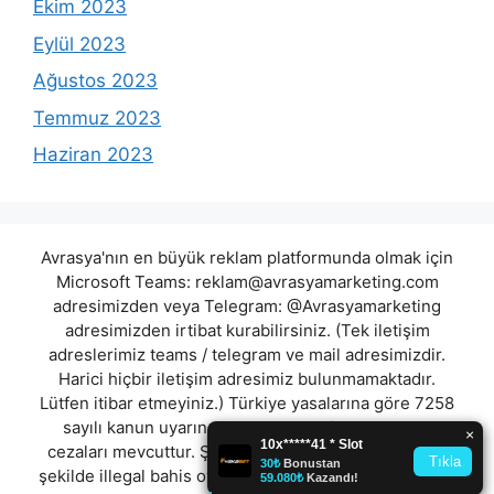
Ekim 2023
Eylül 2023
Ağustos 2023
Temmuz 2023
Haziran 2023
Avrasya'nın en büyük reklam platformunda olmak için
Microsoft Teams:
reklam@avrasyamarketing.com
adresimizden veya Telegram: @Avrasyamarketing
adresimizden irtibat kurabilirsiniz. (Tek iletişim
adreslerimiz teams / telegram ve mail adresimizdir.
Harici hiçbir iletişim adresimiz bulunmamaktadır.
Lütfen itibar etmeyiniz.) Türkiye yasalarına göre 7258
sayılı kanun uyarınca yasa dışı bahis oynamanın
cezaları mevcuttur. Şu an bulunduğunuz site hiç bir
şekilde illegal bahis oyunları oynatmıyor ve oynamaya