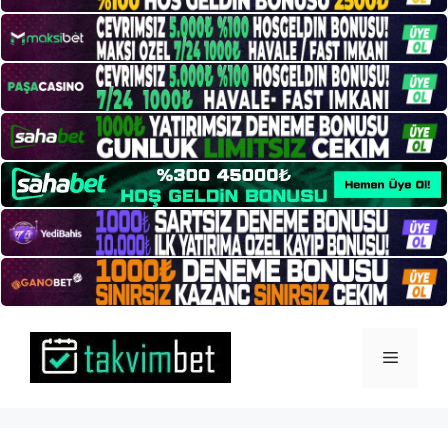
İçeriğe
atla
Menü