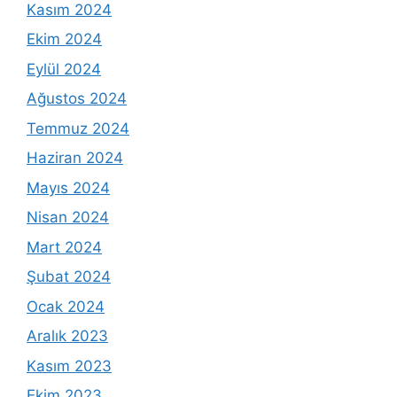
Kasım 2024
Ekim 2024
Eylül 2024
Ağustos 2024
Temmuz 2024
Haziran 2024
Mayıs 2024
Nisan 2024
Mart 2024
Şubat 2024
Ocak 2024
Aralık 2023
Kasım 2023
Ekim 2023