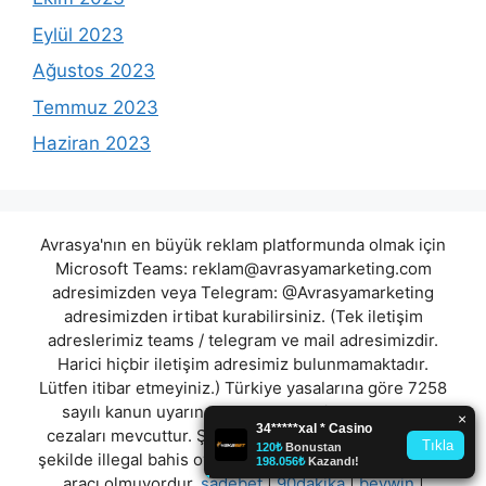
Eylül 2023
Ağustos 2023
Temmuz 2023
Haziran 2023
Avrasya'nın en büyük reklam platformunda olmak için
Microsoft Teams:
reklam@avrasyamarketing.com
adresimizden veya Telegram: @Avrasyamarketing
adresimizden irtibat kurabilirsiniz. (Tek iletişim
adreslerimiz teams / telegram ve mail adresimizdir.
Harici hiçbir iletişim adresimiz bulunmamaktadır.
Lütfen itibar etmeyiniz.) Türkiye yasalarına göre 7258
sayılı kanun uyarınca yasa dışı bahis oynamanın
cezaları mevcuttur. Şu an bulunduğunuz site hiç bir
şekilde illegal bahis oyunları oynatmıyor ve oynamaya
aracı olmuyordur.
sadebet
|
90dakika
|
beywin
|