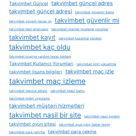
takvimbet güncel adres
Takvimbet Güncel
takvimbet güncel adresi
takvimbet güvenilir bahis
takvimbet güvenlir mi
takvimbet güvenli hesap mı
takvimbet hem whatsapp
takvimbet i̇nternet i̇nceleme yorumlar
takvimbet kayıt
takvimbet kazanma yüzdesi
takvimbet kaç oldu
takvimbet krupiye yardımı texas holdem
Takvimbet Kullanıcı Yorumları
takvimbet limit yükseltme
takvimbet maç izle
takvimbet lisans bilgileri
takvimbet maç izleme
takvimbet mevcut adresi
takvimbet mobil bahis
takvimbet mobil uygulama
takvimbet müşteri hizmetleri
takvimbet nasil bir site
takvimbet nasıl oynanır
takvimbet oyun sitesi
takvimbet oyun çıkış haber resmi
takvimbet para çekme
takvimbet para yatirma