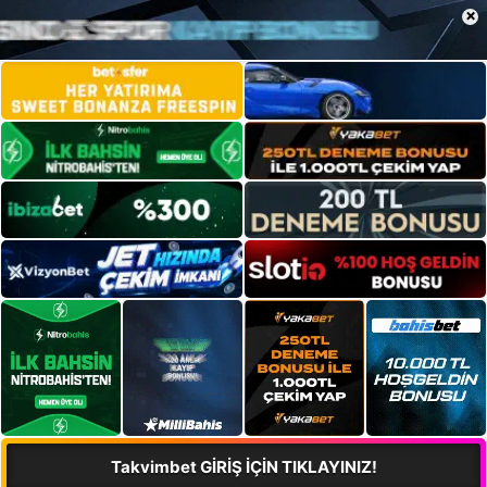
×
Takvimbet GİRİŞ İÇİN TIKLAYINIZ!