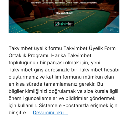
Takvimbet üyelik formu Takvimbet Üyelik Form
Ortaklık Programı. Harika Takvimbet
topluluğunun bir parçası olmak için, yeni
Takvimbet giriş adresinizle bir Takvimbet hesabı
oluşturmanız ve katılım formunu mümkün olan
en kısa sürede tamamlamanız gerekir. Bu
bilgiler kimliğinizi doğrulamak ve size kursla ilgili
önemli güncellemeler ve bildirimler göndermek
için kullanılır. Sisteme e -postanızla erişmek için
bir şifre …
Devamını oku…