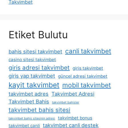
Takvimbet
Etiket Bulutu
canli takvimbet
bahis sitesi takvimbet
casino sitesi takvimbet
giris adresi takvimbet
giris takvimbet
giris yap takvimbet
güncel adresi takvimbet
kayit takvimbet
mobil takvimbet
takvimbet adres
Takvimbet Adresi
Takvimbet Bahis
takvimbet bahisler
takvimbet bahis sitesi
takvimbet bonus
takvimbet bahis sitesinin adresi
takvimbet canli destek
takvimbet canli