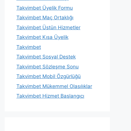
Takvimbet Üyelik Formu
Takvimbet Maç Ortaklığı
Takvimbet Üstün Hizmetler
Takvimbet Kısa Üyelik
Takvimbet
Takvimbet Sosyal Destek
Takvimbet Sözleşme Sonu
Takvimbet Mobil Özgürlüğü
Takvimbet Mükemmel Olasılıklar
Takvimbet Hizmet Başlangıcı