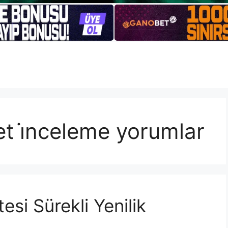
et i̇nceleme yorumlar
si Sürekli Yenilik