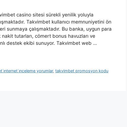
vimbet casino sitesi sürekli yenilik yoluyla
çalışmaktadır. Takvimbet kullanıcı memnuniyetini ön
eri sunmaya çalışmaktadır. Bu banka, uygun para
nakit tutarları, cömert bonus havuzları ve
canlı destek ekibi sunuyor. Takvimbet web …
 i̇nternet i̇nceleme yorumlar
,
takvimbet promosyon kodu