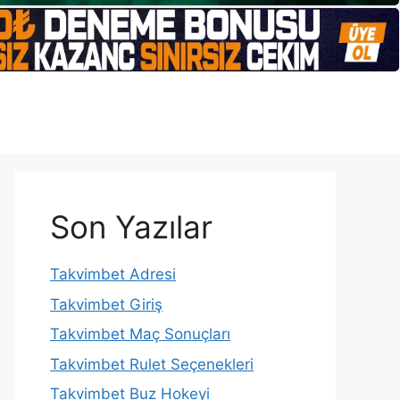
Son Yazılar
Takvimbet Adresi
Takvimbet Giriş
Takvimbet Maç Sonuçları
Takvimbet Rulet Seçenekleri
Takvimbet Buz Hokeyi