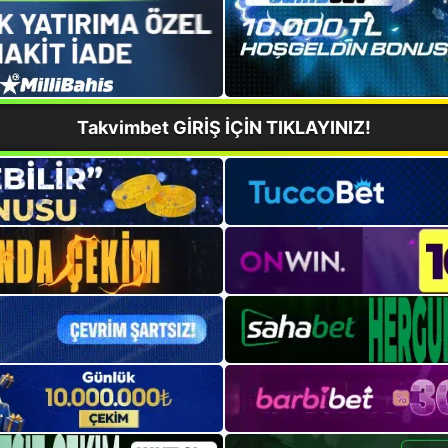
Takvimbet GİRİŞ İÇİN TIKLAYINIZ!