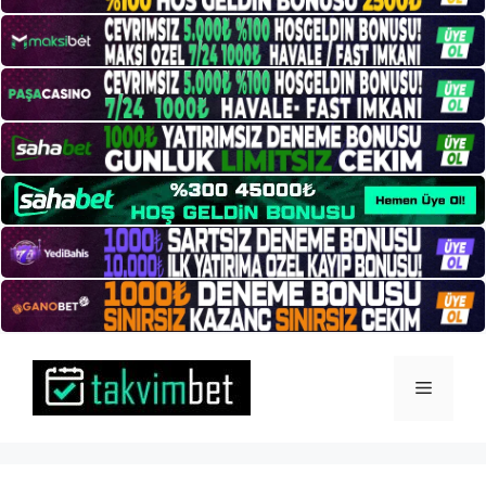
İçeriğe
atla
Menü