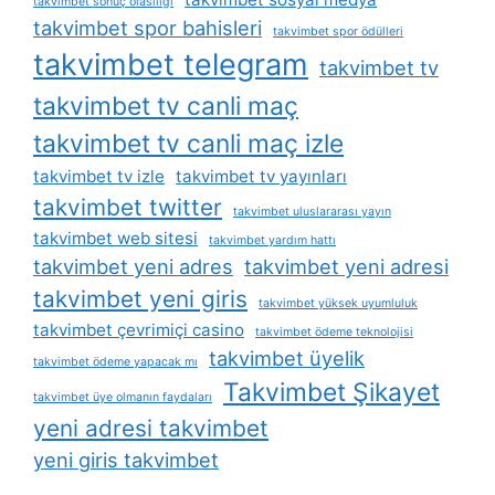
takvimbet sonuç olasılığı
takvimbet spor bahisleri
takvimbet spor ödülleri
takvimbet telegram
takvimbet tv
takvimbet tv canli maç
takvimbet tv canli maç izle
takvimbet tv izle
takvimbet tv yayınları
takvimbet twitter
takvimbet uluslararası yayın
takvimbet web sitesi
takvimbet yardım hattı
takvimbet yeni adres
takvimbet yeni adresi
takvimbet yeni giris
takvimbet yüksek uyumluluk
takvimbet çevrimiçi casino
takvimbet ödeme teknolojisi
takvimbet üyelik
takvimbet ödeme yapacak mı
Takvimbet Şikayet
takvimbet üye olmanın faydaları
yeni adresi takvimbet
yeni giris takvimbet