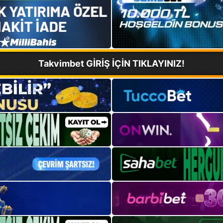
Takvimbet GİRİŞ İÇİN TIKLAYINIZ!