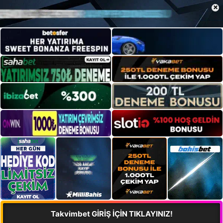
×
Takvimbet GİRİŞ İÇİN TIKLAYINIZ!