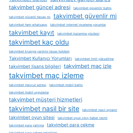
takvimbet güncel adresi
takvimbet güvenilir bahis
takvimbet güvenlir mi
takvimbet güvenli hesap mı
takvimbet hem whatsapp
takvimbet i̇nternet i̇nceleme yorumlar
takvimbet kayıt
takvimbet kazanma yüzdesi
takvimbet kaç oldu
takvimbet krupiye yardımı texas holdem
Takvimbet Kullanıcı Yorumları
takvimbet limit yükseltme
takvimbet maç izle
takvimbet lisans bilgileri
takvimbet maç izleme
takvimbet mevcut adresi
takvimbet mobil bahis
takvimbet mobil uygulama
takvimbet müşteri hizmetleri
takvimbet nasil bir site
takvimbet nasıl oynanır
takvimbet oyun sitesi
takvimbet oyun çıkış haber resmi
takvimbet para çekme
takvimbet para yatirma
takvimbet para çekme teknikleri