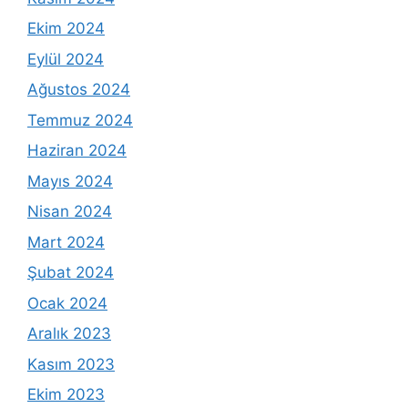
Ekim 2024
Eylül 2024
Ağustos 2024
Temmuz 2024
Haziran 2024
Mayıs 2024
Nisan 2024
Mart 2024
Şubat 2024
Ocak 2024
Aralık 2023
Kasım 2023
Ekim 2023