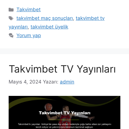
Kategoriler
Takvimbet
Etiketler
takvimbet maç sonuçları
,
takvimbet tv
yayınları
,
takvimbet üyelik
Yorum yap
Takvimbet TV Yayınları
Mayıs 4, 2024
Yazarı:
admin