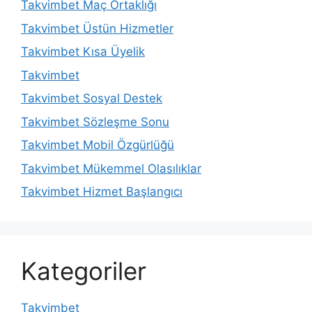
Takvimbet Maç Ortaklığı
Takvimbet Üstün Hizmetler
Takvimbet Kısa Üyelik
Takvimbet
Takvimbet Sosyal Destek
Takvimbet Sözleşme Sonu
Takvimbet Mobil Özgürlüğü
Takvimbet Mükemmel Olasılıklar
Takvimbet Hizmet Başlangıcı
Kategoriler
Takvimbet