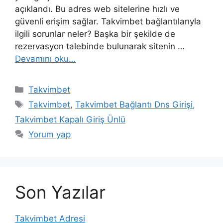
açıklandı. Bu adres web sitelerine hızlı ve
güvenli erişim sağlar. Takvimbet bağlantılarıyla
ilgili sorunlar neler? Başka bir şekilde de
rezervasyon talebinde bulunarak sitenin …
Devamını oku…
Kategoriler
Takvimbet
Etiketler
Takvimbet
,
Takvimbet Bağlantı Dns Girişi
,
Takvimbet Kapalı Giriş Ünlü
Yorum yap
Son Yazılar
Takvimbet Adresi