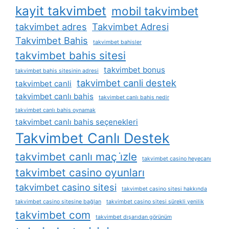
kayit takvimbet
mobil takvimbet
takvimbet adres
Takvimbet Adresi
Takvimbet Bahis
takvimbet bahisler
takvimbet bahis sitesi
takvimbet bonus
takvimbet bahis sitesinin adresi
takvimbet canli destek
takvimbet canli
takvimbet canlı bahis
takvimbet canlı bahis nedir
takvimbet canlı bahis oynamak
takvimbet canlı bahis seçenekleri
Takvimbet Canlı Destek
takvimbet canlı maç i̇zle
takvimbet casino heyecanı
takvimbet casino oyunları
takvimbet casino sitesi
takvimbet casino sitesi hakkında
takvimbet casino sitesine bağlan
takvimbet casino sitesi sürekli yenilik
takvimbet com
takvimbet dışarıdan görünüm