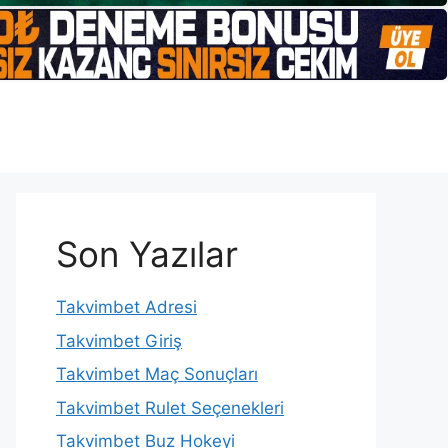
Son Yazılar
Takvimbet Adresi
Takvimbet Giriş
Takvimbet Maç Sonuçları
Takvimbet Rulet Seçenekleri
Takvimbet Buz Hokeyi