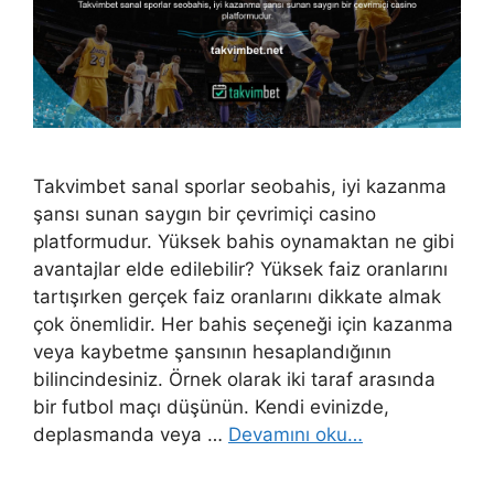
Takvimbet sanal sporlar seobahis, iyi kazanma
şansı sunan saygın bir çevrimiçi casino
platformudur. Yüksek bahis oynamaktan ne gibi
avantajlar elde edilebilir? Yüksek faiz oranlarını
tartışırken gerçek faiz oranlarını dikkate almak
çok önemlidir. Her bahis seçeneği için kazanma
veya kaybetme şansının hesaplandığının
bilincindesiniz. Örnek olarak iki taraf arasında
bir futbol maçı düşünün. Kendi evinizde,
deplasmanda veya …
Devamını oku…