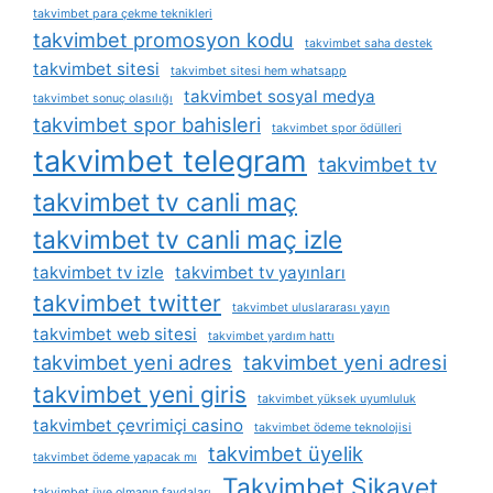
takvimbet para çekme teknikleri
takvimbet promosyon kodu
takvimbet saha destek
takvimbet sitesi
takvimbet sitesi hem whatsapp
takvimbet sosyal medya
takvimbet sonuç olasılığı
takvimbet spor bahisleri
takvimbet spor ödülleri
takvimbet telegram
takvimbet tv
takvimbet tv canli maç
takvimbet tv canli maç izle
takvimbet tv izle
takvimbet tv yayınları
takvimbet twitter
takvimbet uluslararası yayın
takvimbet web sitesi
takvimbet yardım hattı
takvimbet yeni adres
takvimbet yeni adresi
takvimbet yeni giris
takvimbet yüksek uyumluluk
takvimbet çevrimiçi casino
takvimbet ödeme teknolojisi
takvimbet üyelik
takvimbet ödeme yapacak mı
Takvimbet Şikayet
takvimbet üye olmanın faydaları