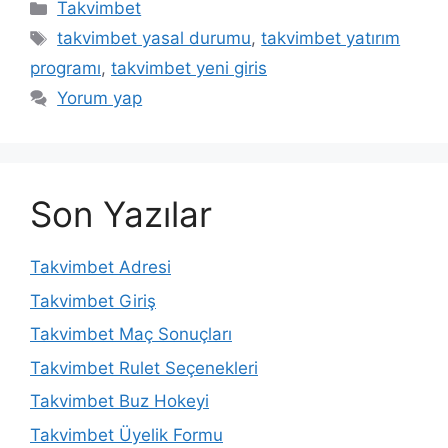
Kategoriler
Takvimbet
Etiketler
takvimbet yasal durumu
,
takvimbet yatırım
programı
,
takvimbet yeni giris
Yorum yap
Son Yazılar
Takvimbet Adresi
Takvimbet Giriş
Takvimbet Maç Sonuçları
Takvimbet Rulet Seçenekleri
Takvimbet Buz Hokeyi
Takvimbet Üyelik Formu