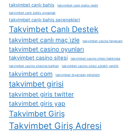
takvimbet canlı bahis
takvimbet canlı bahis nedir
takvimbet canlı bahis oynamak
takvimbet canlı bahis seçenekleri
Takvimbet Canlı Destek
takvimbet canlı maç i̇zle
takvimbet casino heyecanı
takvimbet casino oyunları
takvimbet casino sitesi
takvimbet casino sitesi hakkında
takvimbet casino sitesine bağlan
takvimbet casino sitesi sürekli yenilik
takvimbet com
takvimbet dışarıdan görünüm
takvimbet girisi
takvimbet giris twitter
takvimbet giris yap
Takvimbet Giriş
Takvimbet Giriş Adresi