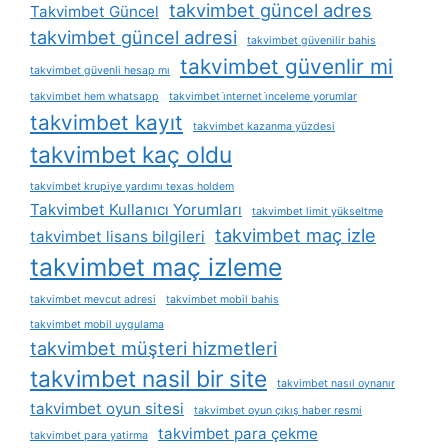
takvimbet güncel adres
Takvimbet Güncel
takvimbet güncel adresi
takvimbet güvenilir bahis
takvimbet güvenlir mi
takvimbet güvenli hesap mı
takvimbet hem whatsapp
takvimbet i̇nternet i̇nceleme yorumlar
takvimbet kayıt
takvimbet kazanma yüzdesi
takvimbet kaç oldu
takvimbet krupiye yardımı texas holdem
Takvimbet Kullanıcı Yorumları
takvimbet limit yükseltme
takvimbet maç izle
takvimbet lisans bilgileri
takvimbet maç izleme
takvimbet mevcut adresi
takvimbet mobil bahis
takvimbet mobil uygulama
takvimbet müşteri hizmetleri
takvimbet nasil bir site
takvimbet nasıl oynanır
takvimbet oyun sitesi
takvimbet oyun çıkış haber resmi
takvimbet para çekme
takvimbet para yatirma