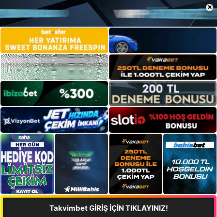
×
Takvimbet GİRİŞ İÇİN TIKLAYINIZ!