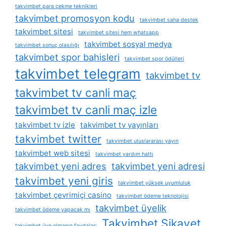
takvimbet para çekme teknikleri
takvimbet promosyon kodu
takvimbet saha destek
takvimbet sitesi
takvimbet sitesi hem whatsapp
takvimbet sosyal medya
takvimbet sonuç olasılığı
takvimbet spor bahisleri
takvimbet spor ödülleri
takvimbet telegram
takvimbet tv
takvimbet tv canli maç
takvimbet tv canli maç izle
takvimbet tv izle
takvimbet tv yayınları
takvimbet twitter
takvimbet uluslararası yayın
takvimbet web sitesi
takvimbet yardım hattı
takvimbet yeni adres
takvimbet yeni adresi
takvimbet yeni giris
takvimbet yüksek uyumluluk
takvimbet çevrimiçi casino
takvimbet ödeme teknolojisi
takvimbet üyelik
takvimbet ödeme yapacak mı
Takvimbet Şikayet
takvimbet üye olmanın faydaları