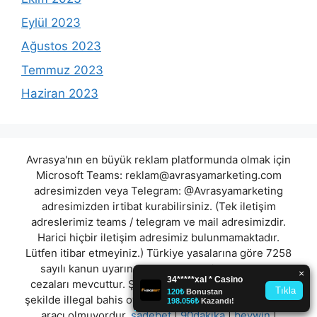
Eylül 2023
Ağustos 2023
Temmuz 2023
Haziran 2023
Avrasya'nın en büyük reklam platformunda olmak için
Microsoft Teams:
reklam@avrasyamarketing.com
adresimizden veya Telegram: @Avrasyamarketing
adresimizden irtibat kurabilirsiniz. (Tek iletişim
adreslerimiz teams / telegram ve mail adresimizdir.
Harici hiçbir iletişim adresimiz bulunmamaktadır.
Lütfen itibar etmeyiniz.) Türkiye yasalarına göre 7258
sayılı kanun uyarınca yasa dışı bahis oynamanın
cezaları mevcuttur. Şu an bulunduğunuz site hiç bir
şekilde illegal bahis oyunları oynatmıyor ve oynamaya
aracı olmuyordur.
sadebet
|
90dakika
|
beywin
|