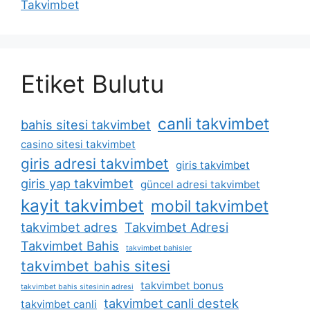
Takvimbet
Etiket Bulutu
canli takvimbet
bahis sitesi takvimbet
casino sitesi takvimbet
giris adresi takvimbet
giris takvimbet
giris yap takvimbet
güncel adresi takvimbet
kayit takvimbet
mobil takvimbet
takvimbet adres
Takvimbet Adresi
Takvimbet Bahis
takvimbet bahisler
takvimbet bahis sitesi
takvimbet bonus
takvimbet bahis sitesinin adresi
takvimbet canli destek
takvimbet canli