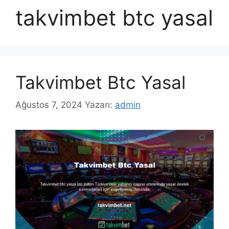
takvimbet btc yasal
Takvimbet Btc Yasal
Ağustos 7, 2024
Yazarı:
admin