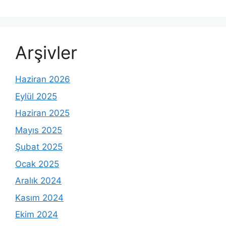
Arşivler
Haziran 2026
Eylül 2025
Haziran 2025
Mayıs 2025
Şubat 2025
Ocak 2025
Aralık 2024
Kasım 2024
Ekim 2024