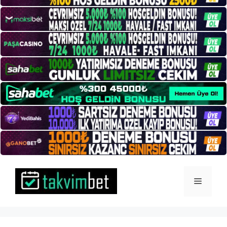
İçeriğe
atla
Menü