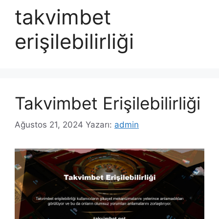
takvimbet
erişilebilirliği
Takvimbet Erişilebilirliği
Ağustos 21, 2024
Yazarı:
admin