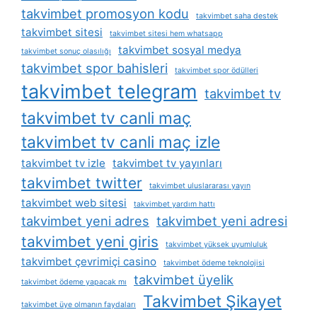
takvimbet promosyon kodu
takvimbet saha destek
takvimbet sitesi
takvimbet sitesi hem whatsapp
takvimbet sosyal medya
takvimbet sonuç olasılığı
takvimbet spor bahisleri
takvimbet spor ödülleri
takvimbet telegram
takvimbet tv
takvimbet tv canli maç
takvimbet tv canli maç izle
takvimbet tv izle
takvimbet tv yayınları
takvimbet twitter
takvimbet uluslararası yayın
takvimbet web sitesi
takvimbet yardım hattı
takvimbet yeni adres
takvimbet yeni adresi
takvimbet yeni giris
takvimbet yüksek uyumluluk
takvimbet çevrimiçi casino
takvimbet ödeme teknolojisi
takvimbet üyelik
takvimbet ödeme yapacak mı
Takvimbet Şikayet
takvimbet üye olmanın faydaları