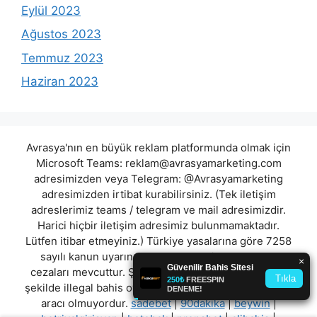
Eylül 2023
Ağustos 2023
Temmuz 2023
Haziran 2023
Avrasya'nın en büyük reklam platformunda olmak için
Microsoft Teams:
reklam@avrasyamarketing.com
adresimizden veya Telegram: @Avrasyamarketing
adresimizden irtibat kurabilirsiniz. (Tek iletişim
adreslerimiz teams / telegram ve mail adresimizdir.
Harici hiçbir iletişim adresimiz bulunmamaktadır.
Lütfen itibar etmeyiniz.) Türkiye yasalarına göre 7258
sayılı kanun uyarınca yasa dışı bahis oynamanın
cezaları mevcuttur. Şu an bulunduğunuz site hiç bir
şekilde illegal bahis oyunları oynatmıyor ve oynamaya
aracı olmuyordur.
sadebet
|
90dakika
|
beywin
|