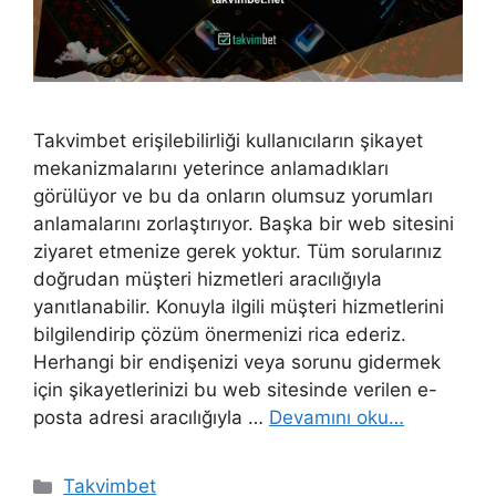
Takvimbet erişilebilirliği kullanıcıların şikayet
mekanizmalarını yeterince anlamadıkları
görülüyor ve bu da onların olumsuz yorumları
anlamalarını zorlaştırıyor. Başka bir web sitesini
ziyaret etmenize gerek yoktur. Tüm sorularınız
doğrudan müşteri hizmetleri aracılığıyla
yanıtlanabilir. Konuyla ilgili müşteri hizmetlerini
bilgilendirip çözüm önermenizi rica ederiz.
Herhangi bir endişenizi veya sorunu gidermek
için şikayetlerinizi bu web sitesinde verilen e-
posta adresi aracılığıyla …
Devamını oku…
Kategoriler
Takvimbet