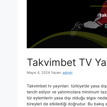
Takvimbet TV Yay
Mayıs 4, 2024
Yazarı:
admin
Takvimbet tv yayınları türkiye’de yasa dış
tercih ediyor ve yatırımcılara minimum tazmi
tür eylemlerin yasa dışı olduğu algısı ne
bireyleri de etkilediği doğrudur. Bu bakı