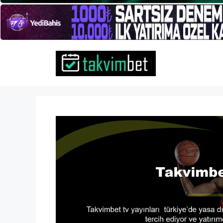
İçeriğe
atla