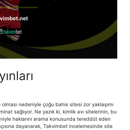
ınları
ı olması nedeniyle çoğu bahis sitesi zor yaklaşımı
nat sağlıyor. Ne yazık ki, kimlik avı sitelerinin, bu
deniyle haklarını arama konusunda tereddüt eden
ş açısına dayanarak, Takvimbet incelemesinde site