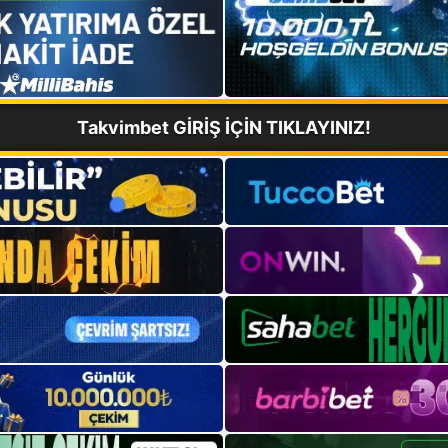
Takvimbet GİRİŞ İÇİN TIKLAYINIZ!