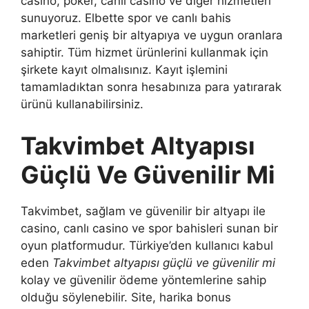
casino, poker, canlı casino ve diğer hizmetleri
sunuyoruz. Elbette spor ve canlı bahis
marketleri geniş bir altyapıya ve uygun oranlara
sahiptir. Tüm hizmet ürünlerini kullanmak için
şirkete kayıt olmalısınız. Kayıt işlemini
tamamladıktan sonra hesabınıza para yatırarak
ürünü kullanabilirsiniz.
Takvimbet Altyapısı
Güçlü Ve Güvenilir Mi
Takvimbet, sağlam ve güvenilir bir altyapı ile
casino, canlı casino ve spor bahisleri sunan bir
oyun platformudur. Türkiye’den kullanıcı kabul
eden
Takvimbet altyapısı güçlü ve güvenilir mi
kolay ve güvenilir ödeme yöntemlerine sahip
olduğu söylenebilir. Site, harika bonus