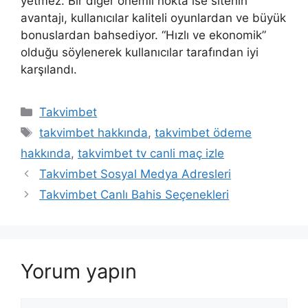
yetmez. Bir diğer önemli nokta ise sitenin
avantajı, kullanıcılar kaliteli oyunlardan ve büyük
bonuslardan bahsediyor. “Hızlı ve ekonomik”
olduğu söylenerek kullanıcılar tarafından iyi
karşılandı.
Kategoriler
Takvimbet
Etiketler
takvimbet hakkında
,
takvimbet ödeme
hakkında
,
takvimbet tv canli maç izle
Takvimbet Sosyal Medya Adresleri
Takvimbet Canlı Bahis Seçenekleri
Yorum yapın
Yorum