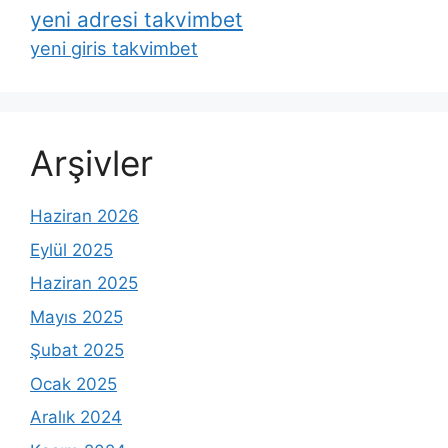
yeni adresi takvimbet
yeni giris takvimbet
Arşivler
Haziran 2026
Eylül 2025
Haziran 2025
Mayıs 2025
Şubat 2025
Ocak 2025
Aralık 2024