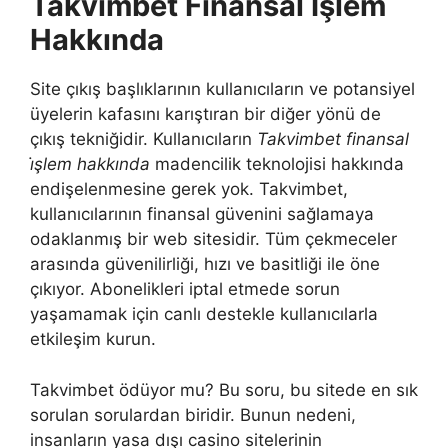
Takvimbet Finansal İşlem
Hakkında
Site çıkış başlıklarının kullanıcıların ve potansiyel
üyelerin kafasını karıştıran bir diğer yönü de
çıkış tekniğidir. Kullanıcıların
Takvimbet finansal
i̇şlem hakkında
madencilik teknolojisi hakkında
endişelenmesine gerek yok. Takvimbet,
kullanıcılarının finansal güvenini sağlamaya
odaklanmış bir web sitesidir. Tüm çekmeceler
arasında güvenilirliği, hızı ve basitliği ile öne
çıkıyor. Abonelikleri iptal etmede sorun
yaşamamak için canlı destekle kullanıcılarla
etkileşim kurun.
Takvimbet ödüyor mu? Bu soru, bu sitede en sık
sorulan sorulardan biridir. Bunun nedeni,
insanların yasa dışı casino sitelerinin