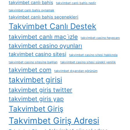
takvimbet canlı bahis
takvimbet canlı bahis nedir
takvimbet canlı bahis oynamak
takvimbet canlı bahis seçenekleri
Takvimbet Canlı Destek
takvimbet canlı maç i̇zle
takvimbet casino heyecanı
takvimbet casino oyunları
takvimbet casino sitesi
takvimbet casino sitesi hakkında
takvimbet casino sitesine bağlan
takvimbet casino sitesi sürekli yenilik
takvimbet com
takvimbet dışarıdan görünüm
takvimbet girisi
takvimbet giris twitter
takvimbet giris yap
Takvimbet Giriş
Takvimbet Giriş Adresi