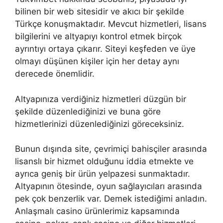
bilinen bir web sitesidir ve akıcı bir şekilde
Türkçe konuşmaktadır. Mevcut hizmetleri, lisans
bilgilerini ve altyapıyı kontrol etmek birçok
ayrıntıyı ortaya çıkarır. Siteyi keşfeden ve üye
olmayı düşünen kişiler için her detay aynı
derecede önemlidir.
Altyapınıza verdiğiniz hizmetleri düzgün bir
şekilde düzenlediğinizi ve buna göre
hizmetlerinizi düzenlediğinizi göreceksiniz.
Bunun dışında site, çevrimiçi bahisçiler arasında
lisanslı bir hizmet olduğunu iddia etmekte ve
ayrıca geniş bir ürün yelpazesi sunmaktadır.
Altyapının ötesinde, oyun sağlayıcıları arasında
pek çok benzerlik var. Demek istediğimi anladın.
Anlaşmalı casino ürünlerimiz kapsamında