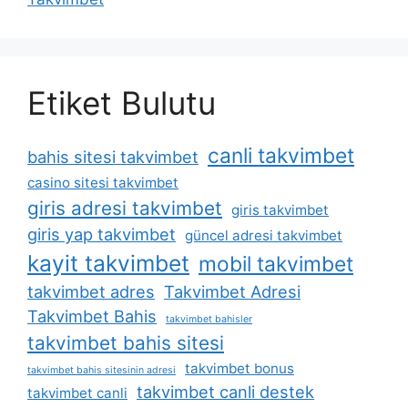
Etiket Bulutu
canli takvimbet
bahis sitesi takvimbet
casino sitesi takvimbet
giris adresi takvimbet
giris takvimbet
giris yap takvimbet
güncel adresi takvimbet
kayit takvimbet
mobil takvimbet
takvimbet adres
Takvimbet Adresi
Takvimbet Bahis
takvimbet bahisler
takvimbet bahis sitesi
takvimbet bonus
takvimbet bahis sitesinin adresi
takvimbet canli destek
takvimbet canli