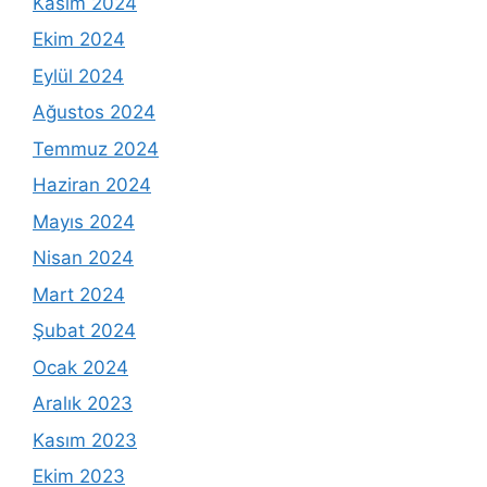
Kasım 2024
Ekim 2024
Eylül 2024
Ağustos 2024
Temmuz 2024
Haziran 2024
Mayıs 2024
Nisan 2024
Mart 2024
Şubat 2024
Ocak 2024
Aralık 2023
Kasım 2023
Ekim 2023