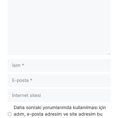
İsim
E-
posta
İnternet
sitesi
Daha sonraki yorumlarımda kullanılması için
adım, e-posta adresim ve site adresim bu