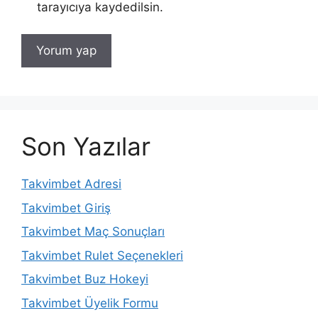
tarayıcıya kaydedilsin.
Son Yazılar
Takvimbet Adresi
Takvimbet Giriş
Takvimbet Maç Sonuçları
Takvimbet Rulet Seçenekleri
Takvimbet Buz Hokeyi
Takvimbet Üyelik Formu