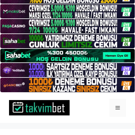
İçeriğe
atla
Menü