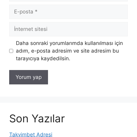
E-
posta
İnternet
sitesi
Daha sonraki yorumlarımda kullanılması için
adım, e-posta adresim ve site adresim bu
tarayıcıya kaydedilsin.
Son Yazılar
Takvimbet Adresi