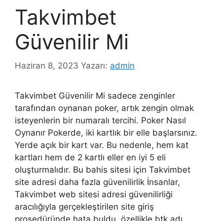
Takvimbet
Güvenilir Mi
Haziran 8, 2023
Yazarı:
admin
Takvimbet Güvenilir Mi sadece zenginler
tarafından oynanan poker, artık zengin olmak
isteyenlerin bir numaralı tercihi. Poker Nasıl
Oynanır Pokerde, iki kartlık bir elle başlarsınız.
Yerde açık bir kart var. Bu nedenle, hem kat
kartları hem de 2 kartlı eller en iyi 5 eli
oluşturmalıdır. Bu bahis sitesi için Takvimbet
site adresi daha fazla güvenilirlik İnsanlar,
Takvimbet web sitesi adresi güvenilirliği
aracılığıyla gerçekleştirilen site giriş
prosedüründe hata buldu, özellikle btk adı