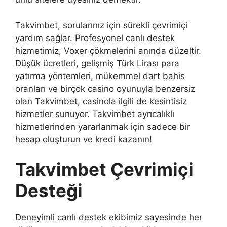
Takvimbet, sorularınız için sürekli çevrimiçi
yardım sağlar. Profesyonel canlı destek
hizmetimiz, Voxer çökmelerini anında düzeltir.
Düşük ücretleri, gelişmiş Türk Lirası para
yatırma yöntemleri, mükemmel dart bahis
oranları ve birçok casino oyunuyla benzersiz
olan Takvimbet, casinola ilgili de kesintisiz
hizmetler sunuyor. Takvimbet ayrıcalıklı
hizmetlerinden yararlanmak için sadece bir
hesap oluşturun ve kredi kazanın!
Takvimbet Çevrimiçi
Desteği
Deneyimli canlı destek ekibimiz sayesinde her