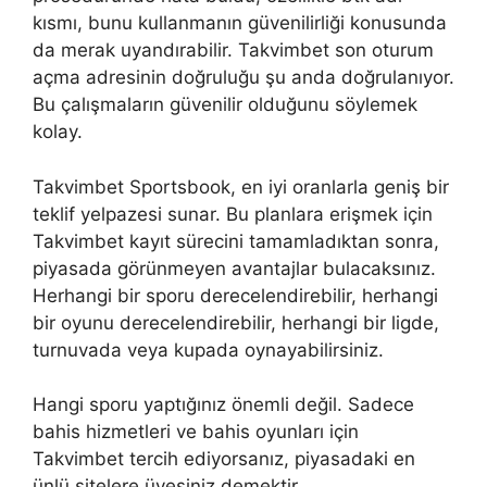
kısmı, bunu kullanmanın güvenilirliği konusunda
da merak uyandırabilir. Takvimbet son oturum
açma adresinin doğruluğu şu anda doğrulanıyor.
Bu çalışmaların güvenilir olduğunu söylemek
kolay.
Takvimbet Sportsbook, en iyi oranlarla geniş bir
teklif yelpazesi sunar. Bu planlara erişmek için
Takvimbet kayıt sürecini tamamladıktan sonra,
piyasada görünmeyen avantajlar bulacaksınız.
Herhangi bir sporu derecelendirebilir, herhangi
bir oyunu derecelendirebilir, herhangi bir ligde,
turnuvada veya kupada oynayabilirsiniz.
Hangi sporu yaptığınız önemli değil. Sadece
bahis hizmetleri ve bahis oyunları için
Takvimbet tercih ediyorsanız, piyasadaki en
ünlü sitelere üyesiniz demektir.