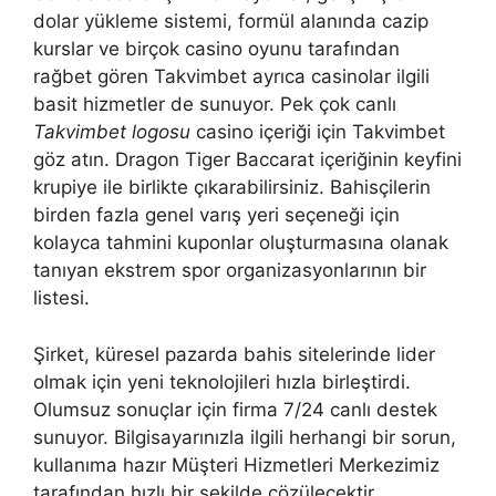
dolar yükleme sistemi, formül alanında cazip
kurslar ve birçok casino oyunu tarafından
rağbet gören Takvimbet ayrıca casinolar ilgili
basit hizmetler de sunuyor. Pek çok canlı
Takvimbet logosu
casino içeriği için Takvimbet
göz atın. Dragon Tiger Baccarat içeriğinin keyfini
krupiye ile birlikte çıkarabilirsiniz. Bahisçilerin
birden fazla genel varış yeri seçeneği için
kolayca tahmini kuponlar oluşturmasına olanak
tanıyan ekstrem spor organizasyonlarının bir
listesi.
Şirket, küresel pazarda bahis sitelerinde lider
olmak için yeni teknolojileri hızla birleştirdi.
Olumsuz sonuçlar için firma 7/24 canlı destek
sunuyor. Bilgisayarınızla ilgili herhangi bir sorun,
kullanıma hazır Müşteri Hizmetleri Merkezimiz
tarafından hızlı bir şekilde çözülecektir.