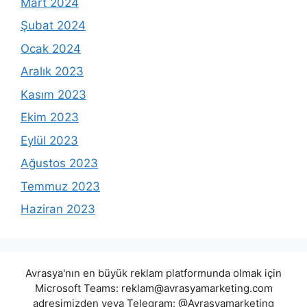
Mart 2024
Şubat 2024
Ocak 2024
Aralık 2023
Kasım 2023
Ekim 2023
Eylül 2023
Ağustos 2023
Temmuz 2023
Haziran 2023
Avrasya'nın en büyük reklam platformunda olmak için
Microsoft Teams:
reklam@avrasyamarketing.com
adresimizden veya Telegram: @Avrasyamarketing