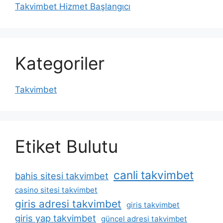
Takvimbet Hizmet Başlangıcı
Kategoriler
Takvimbet
Etiket Bulutu
canli takvimbet
bahis sitesi takvimbet
casino sitesi takvimbet
giris adresi takvimbet
giris takvimbet
giris yap takvimbet
güncel adresi takvimbet