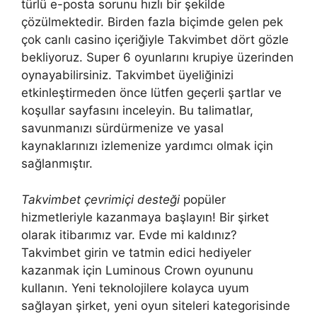
türlü e-posta sorunu hızlı bir şekilde
çözülmektedir. Birden fazla biçimde gelen pek
çok canlı casino içeriğiyle Takvimbet dört gözle
bekliyoruz. Super 6 oyunlarını krupiye üzerinden
oynayabilirsiniz. Takvimbet üyeliğinizi
etkinleştirmeden önce lütfen geçerli şartlar ve
koşullar sayfasını inceleyin. Bu talimatlar,
savunmanızı sürdürmenize ve yasal
kaynaklarınızı izlemenize yardımcı olmak için
sağlanmıştır.
Takvimbet çevrimiçi desteği
popüler
hizmetleriyle kazanmaya başlayın! Bir şirket
olarak itibarımız var. Evde mi kaldınız?
Takvimbet girin ve tatmin edici hediyeler
kazanmak için Luminous Crown oyununu
kullanın. Yeni teknolojilere kolayca uyum
sağlayan şirket, yeni oyun siteleri kategorisinde