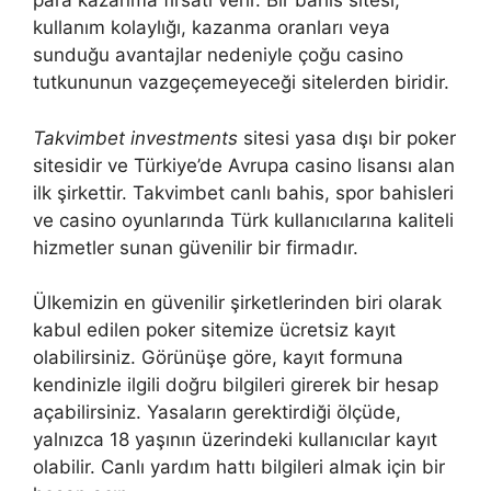
para kazanma fırsatı verir. Bir bahis sitesi,
kullanım kolaylığı, kazanma oranları veya
sunduğu avantajlar nedeniyle çoğu casino
tutkununun vazgeçemeyeceği sitelerden biridir.
Takvimbet investments
sitesi yasa dışı bir poker
sitesidir ve Türkiye’de Avrupa casino lisansı alan
ilk şirkettir. Takvimbet canlı bahis, spor bahisleri
ve casino oyunlarında Türk kullanıcılarına kaliteli
hizmetler sunan güvenilir bir firmadır.
Ülkemizin en güvenilir şirketlerinden biri olarak
kabul edilen poker sitemize ücretsiz kayıt
olabilirsiniz. Görünüşe göre, kayıt formuna
kendinizle ilgili doğru bilgileri girerek bir hesap
açabilirsiniz. Yasaların gerektirdiği ölçüde,
yalnızca 18 yaşının üzerindeki kullanıcılar kayıt
olabilir. Canlı yardım hattı bilgileri almak için bir