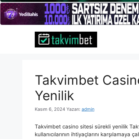
İçeriğe
atla
Takvimbet Casino
Yenilik
Kasım 6, 2024
Yazarı:
admin
Takvimbet casino sitesi sürekli yenilik Tak
kullanıcılarının ihtiyaçlarını karşılamaya 