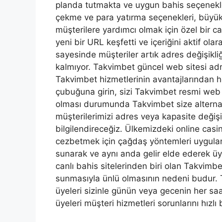
planda tutmakta ve uygun bahis seçenekl
çekme ve para yatırma seçenekleri, büyük 
müşterilere yardımcı olmak için özel bir c
yeni bir URL keşfetti ve içeriğini aktif o
sayesinde müşteriler artık adres değişikli
kalmıyor. Takvimbet güncel web sitesi ad
Takvimbet hizmetlerinin avantajlarından 
çubuğuna girin, sizi Takvimbet resmi web 
olması durumunda Takvimbet size alternati
müşterilerimizi adres veya kapasite değişik
bilgilendireceğiz. Ülkemizdeki online casi
cezbetmek için çağdaş yöntemleri uygulaması
sunarak ve aynı anda gelir elde ederek üy
canlı bahis sitelerinden biri olan Takvimbe
sunmasıyla ünlü olmasının nedeni budur. 
üyeleri sizinle günün veya gecenin her saa
üyeleri müşteri hizmetleri sorunlarını hızlı b