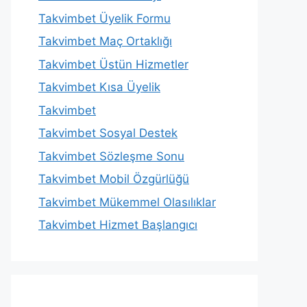
Takvimbet Üyelik Formu
Takvimbet Maç Ortaklığı
Takvimbet Üstün Hizmetler
Takvimbet Kısa Üyelik
Takvimbet
Takvimbet Sosyal Destek
Takvimbet Sözleşme Sonu
Takvimbet Mobil Özgürlüğü
Takvimbet Mükemmel Olasılıklar
Takvimbet Hizmet Başlangıcı