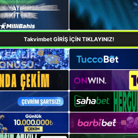
Takvimbet GİRİŞ İÇİN TIKLAYINIZ!