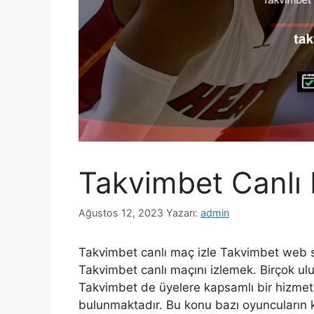
Takvimbet Canlı 
Ağustos 12, 2023
Yazarı:
admin
Takvimbet canlı maç izle Takvimbet web sit
Takvimbet canlı maçını izlemek. Birçok ul
Takvimbet de üyelere kapsamlı bir hizmet
bulunmaktadır. Bu konu bazı oyuncuların kaf