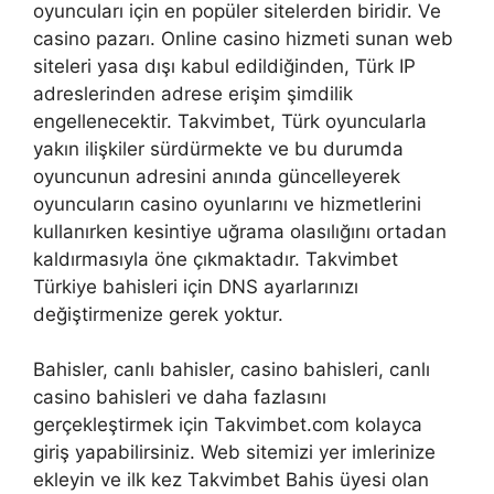
oyuncuları için en popüler sitelerden biridir. Ve
casino pazarı. Online casino hizmeti sunan web
siteleri yasa dışı kabul edildiğinden, Türk IP
adreslerinden adrese erişim şimdilik
engellenecektir. Takvimbet, Türk oyuncularla
yakın ilişkiler sürdürmekte ve bu durumda
oyuncunun adresini anında güncelleyerek
oyuncuların casino oyunlarını ve hizmetlerini
kullanırken kesintiye uğrama olasılığını ortadan
kaldırmasıyla öne çıkmaktadır. Takvimbet
Türkiye bahisleri için DNS ayarlarınızı
değiştirmenize gerek yoktur.
Bahisler, canlı bahisler, casino bahisleri, canlı
casino bahisleri ve daha fazlasını
gerçekleştirmek için Takvimbet.com kolayca
giriş yapabilirsiniz. Web sitemizi yer imlerinize
ekleyin ve ilk kez Takvimbet Bahis üyesi olan