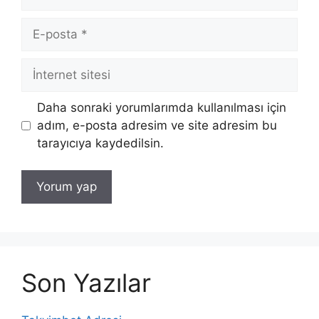
E-
posta
İnternet
sitesi
Daha sonraki yorumlarımda kullanılması için
adım, e-posta adresim ve site adresim bu
tarayıcıya kaydedilsin.
Son Yazılar