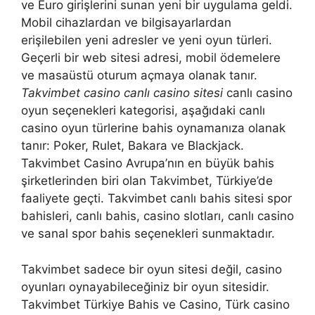
ve Euro girişlerini sunan yeni bir uygulama geldi.
Mobil cihazlardan ve bilgisayarlardan
erişilebilen yeni adresler ve yeni oyun türleri.
Geçerli bir web sitesi adresi, mobil ödemelere
ve masaüstü oturum açmaya olanak tanır.
Takvimbet casino canlı casino sitesi
canlı casino
oyun seçenekleri kategorisi, aşağıdaki canlı
casino oyun türlerine bahis oynamanıza olanak
tanır: Poker, Rulet, Bakara ve Blackjack.
Takvimbet Casino Avrupa’nın en büyük bahis
şirketlerinden biri olan Takvimbet, Türkiye’de
faaliyete geçti. Takvimbet canlı bahis sitesi spor
bahisleri, canlı bahis, casino slotları, canlı casino
ve sanal spor bahis seçenekleri sunmaktadır.
Takvimbet sadece bir oyun sitesi değil, casino
oyunları oynayabileceğiniz bir oyun sitesidir.
Takvimbet Türkiye Bahis ve Casino, Türk casino