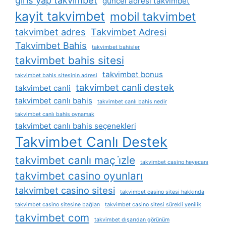
giris yap takvimbet
güncel adresi takvimbet
kayit takvimbet
mobil takvimbet
takvimbet adres
Takvimbet Adresi
Takvimbet Bahis
takvimbet bahisler
takvimbet bahis sitesi
takvimbet bonus
takvimbet bahis sitesinin adresi
takvimbet canli destek
takvimbet canli
takvimbet canlı bahis
takvimbet canlı bahis nedir
takvimbet canlı bahis oynamak
takvimbet canlı bahis seçenekleri
Takvimbet Canlı Destek
takvimbet canlı maç i̇zle
takvimbet casino heyecanı
takvimbet casino oyunları
takvimbet casino sitesi
takvimbet casino sitesi hakkında
takvimbet casino sitesine bağlan
takvimbet casino sitesi sürekli yenilik
takvimbet com
takvimbet dışarıdan görünüm