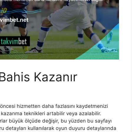
Bahis Kazanır
 öncesi hizmetten daha fazlasını kaydetmenizi
kazanma teknikleri artabilir veya azalabilir.
tarlar büyük ölçüde değişir, bu yüzden bu sayfayı
ru detayları kullanılarak oyun duyuru detaylarında