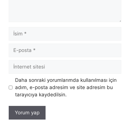
İsim
E-
posta
İnternet
sitesi
Daha sonraki yorumlarımda kullanılması için
adım, e-posta adresim ve site adresim bu
tarayıcıya kaydedilsin.