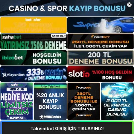
×
Takvimbet GİRİŞ İÇİN TIKLAYINIZ!