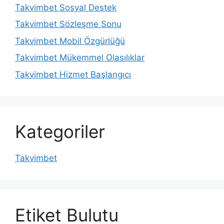
Takvimbet Sosyal Destek
Takvimbet Sözleşme Sonu
Takvimbet Mobil Özgürlüğü
Takvimbet Mükemmel Olasılıklar
Takvimbet Hizmet Başlangıcı
Kategoriler
Takvimbet
Etiket Bulutu