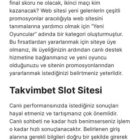
final skoru ne olacak, ikinci maçı kim
kazanacak? Web sitesi yeni gelenlerin çeşitli
promosyonlar aracılığıyla web sitesini
tanımalarına yardımcı olmak için “Yeni
Oyuncular” adında bir kategori oluşturmuştur.
Bu fırsatlardan yararlanmak için siteye üye
olmanız, ilk üyeliğinizin ardından canlı destek
hizmetine bağlanmanız ve yeni oyuncu
olduğunuzu ve sitenin promosyonlarından
yararlanmak istediğinizi belirtmeniz yeterlidir.
Takvimbet Slot Sitesi
Canlı performansınızda istediğiniz sonuçları
hayal etmeniz ve tartışmanız çok önemlidir.
Canlı sohbeti ne kadar hızlı benimserseniz işlem
o kadar hızlı sonuçlanacaktır. Belirlenen giriş
alanına gerekli bilgileri doğru bir şekilde girerek