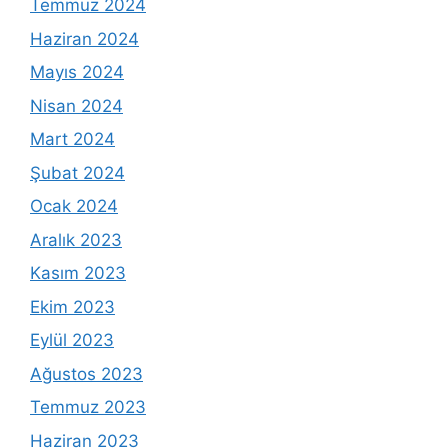
Temmuz 2024
Haziran 2024
Mayıs 2024
Nisan 2024
Mart 2024
Şubat 2024
Ocak 2024
Aralık 2023
Kasım 2023
Ekim 2023
Eylül 2023
Ağustos 2023
Temmuz 2023
Haziran 2023