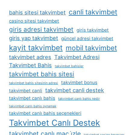
canli takvimbet
bahis sitesi takvimbet
casino sitesi takvimbet
giris adresi takvimbet
giris takvimbet
giris yap takvimbet
güncel adresi takvimbet
kayit takvimbet
mobil takvimbet
takvimbet adres
Takvimbet Adresi
Takvimbet Bahis
takvimbet bahisler
takvimbet bahis sitesi
takvimbet bonus
takvimbet bahis sitesinin adresi
takvimbet canli destek
takvimbet canli
takvimbet canlı bahis
takvimbet canlı bahis nedir
takvimbet canlı bahis oynamak
takvimbet canlı bahis seçenekleri
Takvimbet Canlı Destek
takvimbet canlı maç i̇zle
takvimbet casino heyecanı