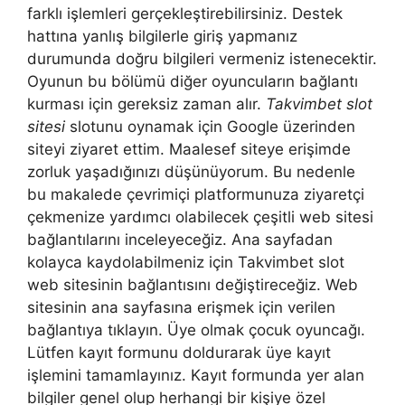
farklı işlemleri gerçekleştirebilirsiniz. Destek
hattına yanlış bilgilerle giriş yapmanız
durumunda doğru bilgileri vermeniz istenecektir.
Oyunun bu bölümü diğer oyuncuların bağlantı
kurması için gereksiz zaman alır.
Takvimbet slot
sitesi
slotunu oynamak için Google üzerinden
siteyi ziyaret ettim. Maalesef siteye erişimde
zorluk yaşadığınızı düşünüyorum. Bu nedenle
bu makalede çevrimiçi platformunuza ziyaretçi
çekmenize yardımcı olabilecek çeşitli web sitesi
bağlantılarını inceleyeceğiz. Ana sayfadan
kolayca kaydolabilmeniz için Takvimbet slot
web sitesinin bağlantısını değiştireceğiz. Web
sitesinin ana sayfasına erişmek için verilen
bağlantıya tıklayın. Üye olmak çocuk oyuncağı.
Lütfen kayıt formunu doldurarak üye kayıt
işlemini tamamlayınız. Kayıt formunda yer alan
bilgiler genel olup herhangi bir kişiye özel