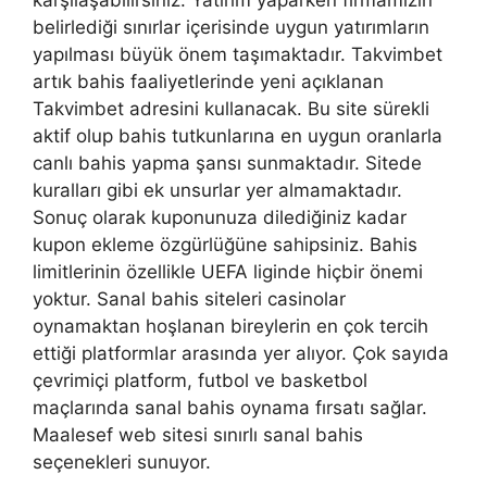
karşılaşabilirsiniz. Yatırım yaparken firmamızın
belirlediği sınırlar içerisinde uygun yatırımların
yapılması büyük önem taşımaktadır. Takvimbet
artık bahis faaliyetlerinde yeni açıklanan
Takvimbet adresini kullanacak. Bu site sürekli
aktif olup bahis tutkunlarına en uygun oranlarla
canlı bahis yapma şansı sunmaktadır. Sitede
kuralları gibi ek unsurlar yer almamaktadır.
Sonuç olarak kuponunuza dilediğiniz kadar
kupon ekleme özgürlüğüne sahipsiniz. Bahis
limitlerinin özellikle UEFA liginde hiçbir önemi
yoktur. Sanal bahis siteleri casinolar
oynamaktan hoşlanan bireylerin en çok tercih
ettiği platformlar arasında yer alıyor. Çok sayıda
çevrimiçi platform, futbol ve basketbol
maçlarında sanal bahis oynama fırsatı sağlar.
Maalesef web sitesi sınırlı sanal bahis
seçenekleri sunuyor.