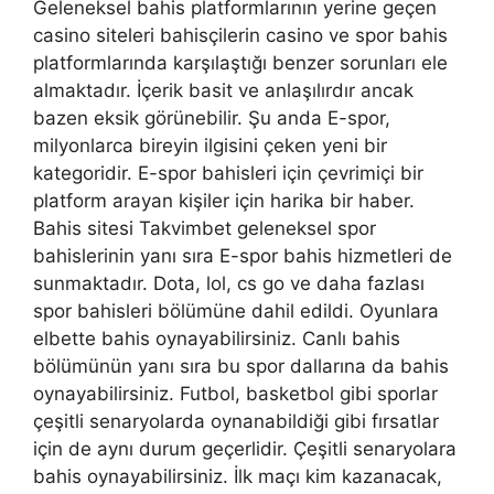
Geleneksel bahis platformlarının yerine geçen
casino siteleri bahisçilerin casino ve spor bahis
platformlarında karşılaştığı benzer sorunları ele
almaktadır. İçerik basit ve anlaşılırdır ancak
bazen eksik görünebilir. Şu anda E-spor,
milyonlarca bireyin ilgisini çeken yeni bir
kategoridir. E-spor bahisleri için çevrimiçi bir
platform arayan kişiler için harika bir haber.
Bahis sitesi Takvimbet geleneksel spor
bahislerinin yanı sıra E-spor bahis hizmetleri de
sunmaktadır. Dota, lol, cs go ve daha fazlası
spor bahisleri bölümüne dahil edildi. Oyunlara
elbette bahis oynayabilirsiniz. Canlı bahis
bölümünün yanı sıra bu spor dallarına da bahis
oynayabilirsiniz. Futbol, ​​basketbol gibi sporlar
çeşitli senaryolarda oynanabildiği gibi fırsatlar
için de aynı durum geçerlidir. Çeşitli senaryolara
bahis oynayabilirsiniz. İlk maçı kim kazanacak,