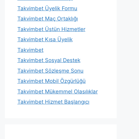
Takvimbet Üyelik Formu
Takvimbet Maç Ortaklığı
Takvimbet Üstün Hizmetler
Takvimbet Kısa Üyelik
Takvimbet
Takvimbet Sosyal Destek
Takvimbet Sözleşme Sonu
Takvimbet Mobil Özgürlüğü
Takvimbet Mükemmel Olasılıklar
Takvimbet Hizmet Başlangıcı