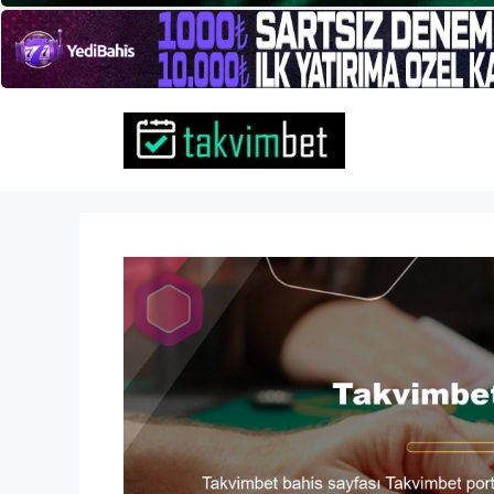
İçeriğe
atla