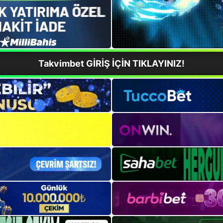
Takvimbet GİRİŞ İÇİN TIKLAYINIZ!