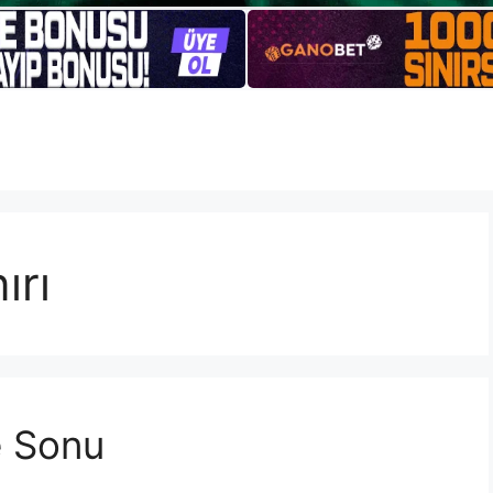
ırı
e Sonu