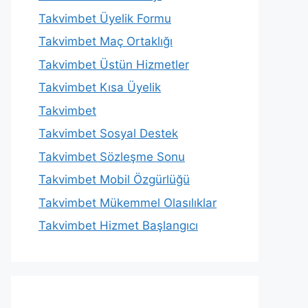
Takvimbet Üyelik Formu
Takvimbet Maç Ortaklığı
Takvimbet Üstün Hizmetler
Takvimbet Kısa Üyelik
Takvimbet
Takvimbet Sosyal Destek
Takvimbet Sözleşme Sonu
Takvimbet Mobil Özgürlüğü
Takvimbet Mükemmel Olasılıklar
Takvimbet Hizmet Başlangıcı