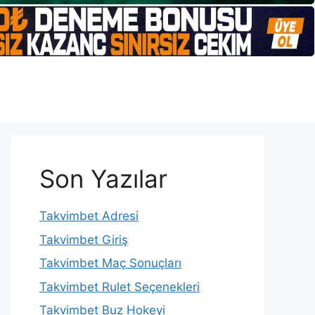
Son Yazılar
Takvimbet Adresi
Takvimbet Giriş
Takvimbet Maç Sonuçları
Takvimbet Rulet Seçenekleri
Takvimbet Buz Hokeyi