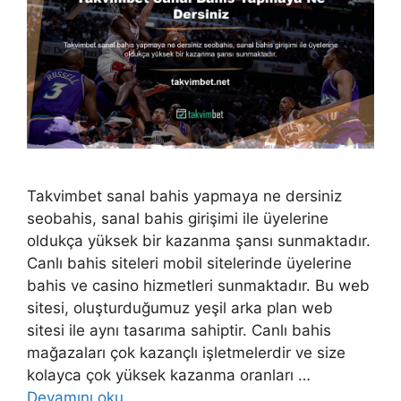
Takvimbet sanal bahis yapmaya ne dersiniz
seobahis, sanal bahis girişimi ile üyelerine
oldukça yüksek bir kazanma şansı sunmaktadır.
Canlı bahis siteleri mobil sitelerinde üyelerine
bahis ve casino hizmetleri sunmaktadır. Bu web
sitesi, oluşturduğumuz yeşil arka plan web
sitesi ile aynı tasarıma sahiptir. Canlı bahis
mağazaları çok kazançlı işletmelerdir ve size
kolayca çok yüksek kazanma oranları …
Devamını oku…