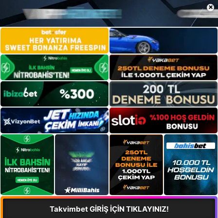
×
Takvimbet GİRİŞ İÇİN TIKLAYINIZ!