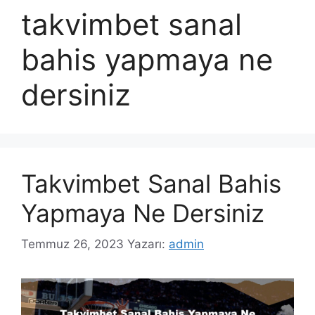
takvimbet sanal
bahis yapmaya ne
dersiniz
Takvimbet Sanal Bahis
Yapmaya Ne Dersiniz
Temmuz 26, 2023
Yazarı:
admin