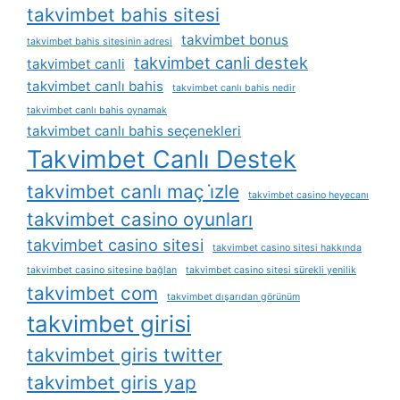
takvimbet bahis sitesi
takvimbet bonus
takvimbet bahis sitesinin adresi
takvimbet canli destek
takvimbet canli
takvimbet canlı bahis
takvimbet canlı bahis nedir
takvimbet canlı bahis oynamak
takvimbet canlı bahis seçenekleri
Takvimbet Canlı Destek
takvimbet canlı maç i̇zle
takvimbet casino heyecanı
takvimbet casino oyunları
takvimbet casino sitesi
takvimbet casino sitesi hakkında
takvimbet casino sitesine bağlan
takvimbet casino sitesi sürekli yenilik
takvimbet com
takvimbet dışarıdan görünüm
takvimbet girisi
takvimbet giris twitter
takvimbet giris yap