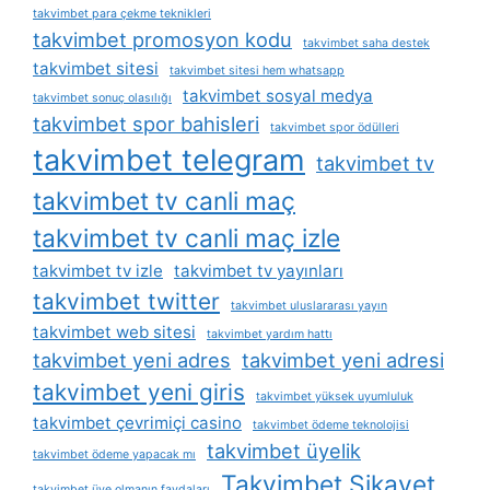
takvimbet para çekme teknikleri
takvimbet promosyon kodu
takvimbet saha destek
takvimbet sitesi
takvimbet sitesi hem whatsapp
takvimbet sosyal medya
takvimbet sonuç olasılığı
takvimbet spor bahisleri
takvimbet spor ödülleri
takvimbet telegram
takvimbet tv
takvimbet tv canli maç
takvimbet tv canli maç izle
takvimbet tv izle
takvimbet tv yayınları
takvimbet twitter
takvimbet uluslararası yayın
takvimbet web sitesi
takvimbet yardım hattı
takvimbet yeni adres
takvimbet yeni adresi
takvimbet yeni giris
takvimbet yüksek uyumluluk
takvimbet çevrimiçi casino
takvimbet ödeme teknolojisi
takvimbet üyelik
takvimbet ödeme yapacak mı
Takvimbet Şikayet
takvimbet üye olmanın faydaları