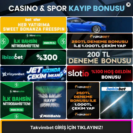
×
Takvimbet GİRİŞ İÇİN TIKLAYINIZ!