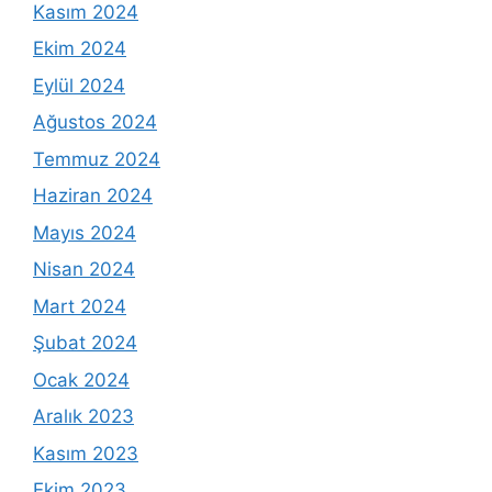
Kasım 2024
Ekim 2024
Eylül 2024
Ağustos 2024
Temmuz 2024
Haziran 2024
Mayıs 2024
Nisan 2024
Mart 2024
Şubat 2024
Ocak 2024
Aralık 2023
Kasım 2023
Ekim 2023