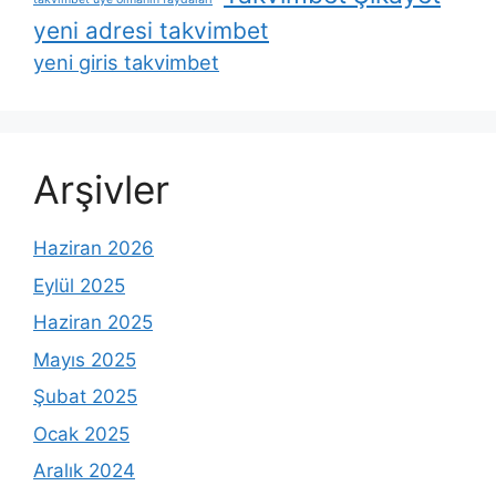
yeni adresi takvimbet
yeni giris takvimbet
Arşivler
Haziran 2026
Eylül 2025
Haziran 2025
Mayıs 2025
Şubat 2025
Ocak 2025
Aralık 2024