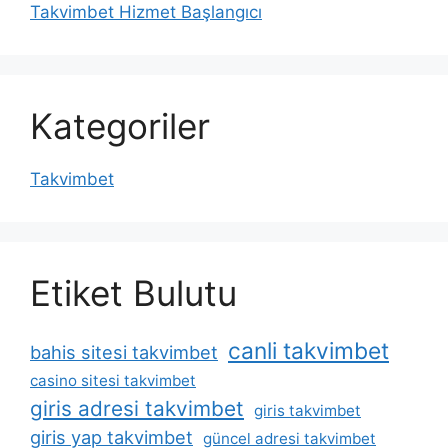
Takvimbet Hizmet Başlangıcı
Kategoriler
Takvimbet
Etiket Bulutu
canli takvimbet
bahis sitesi takvimbet
casino sitesi takvimbet
giris adresi takvimbet
giris takvimbet
giris yap takvimbet
güncel adresi takvimbet