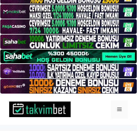
İçeriğe
atla
Menü