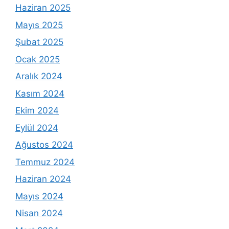
Haziran 2025
Mayıs 2025
Şubat 2025
Ocak 2025
Aralık 2024
Kasım 2024
Ekim 2024
Eylül 2024
Ağustos 2024
Temmuz 2024
Haziran 2024
Mayıs 2024
Nisan 2024