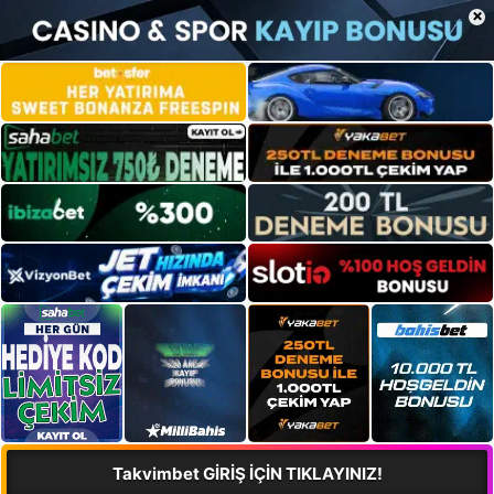
×
Takvimbet GİRİŞ İÇİN TIKLAYINIZ!