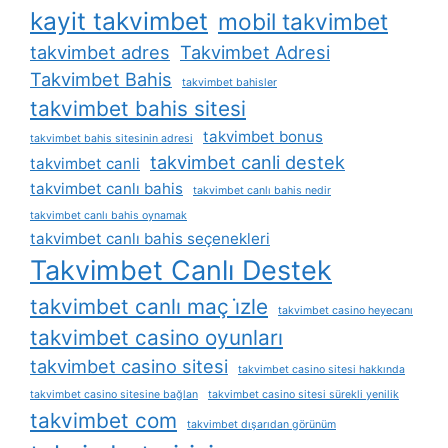
kayit takvimbet
mobil takvimbet
takvimbet adres
Takvimbet Adresi
Takvimbet Bahis
takvimbet bahisler
takvimbet bahis sitesi
takvimbet bonus
takvimbet bahis sitesinin adresi
takvimbet canli destek
takvimbet canli
takvimbet canlı bahis
takvimbet canlı bahis nedir
takvimbet canlı bahis oynamak
takvimbet canlı bahis seçenekleri
Takvimbet Canlı Destek
takvimbet canlı maç i̇zle
takvimbet casino heyecanı
takvimbet casino oyunları
takvimbet casino sitesi
takvimbet casino sitesi hakkında
takvimbet casino sitesine bağlan
takvimbet casino sitesi sürekli yenilik
takvimbet com
takvimbet dışarıdan görünüm