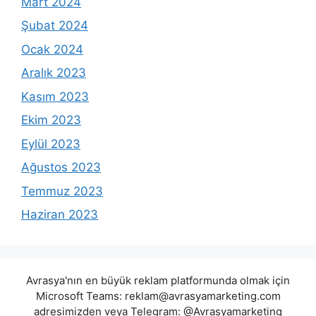
Mart 2024
Şubat 2024
Ocak 2024
Aralık 2023
Kasım 2023
Ekim 2023
Eylül 2023
Ağustos 2023
Temmuz 2023
Haziran 2023
Avrasya'nın en büyük reklam platformunda olmak için
Microsoft Teams:
reklam@avrasyamarketing.com
adresimizden veya Telegram: @Avrasyamarketing