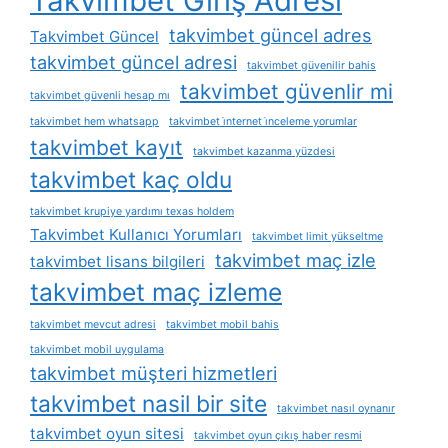
Takvimbet Giriş Adresi
takvimbet güncel adres
Takvimbet Güncel
takvimbet güncel adresi
takvimbet güvenilir bahis
takvimbet güvenlir mi
takvimbet güvenli hesap mı
takvimbet hem whatsapp
takvimbet i̇nternet i̇nceleme yorumlar
takvimbet kayıt
takvimbet kazanma yüzdesi
takvimbet kaç oldu
takvimbet krupiye yardımı texas holdem
Takvimbet Kullanıcı Yorumları
takvimbet limit yükseltme
takvimbet maç izle
takvimbet lisans bilgileri
takvimbet maç izleme
takvimbet mevcut adresi
takvimbet mobil bahis
takvimbet mobil uygulama
takvimbet müşteri hizmetleri
takvimbet nasil bir site
takvimbet nasıl oynanır
takvimbet oyun sitesi
takvimbet oyun çıkış haber resmi