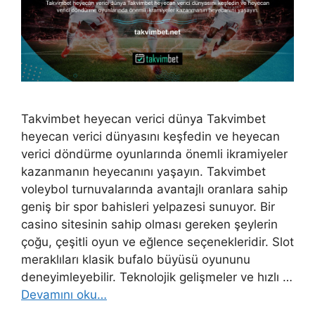
Takvimbet heyecan verici dünya Takvimbet
heyecan verici dünyasını keşfedin ve heyecan
verici döndürme oyunlarında önemli ikramiyeler
kazanmanın heyecanını yaşayın. Takvimbet
voleybol turnuvalarında avantajlı oranlara sahip
geniş bir spor bahisleri yelpazesi sunuyor. Bir
casino sitesinin sahip olması gereken şeylerin
çoğu, çeşitli oyun ve eğlence seçenekleridir. Slot
meraklıları klasik bufalo büyüsü oyununu
deneyimleyebilir. Teknolojik gelişmeler ve hızlı …
Devamını oku…