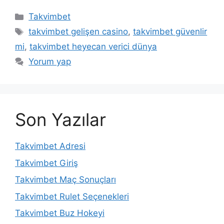
Kategoriler
Takvimbet
Etiketler
takvimbet gelişen casino
,
takvimbet güvenlir
mi
,
takvimbet heyecan verici dünya
Yorum yap
Son Yazılar
Takvimbet Adresi
Takvimbet Giriş
Takvimbet Maç Sonuçları
Takvimbet Rulet Seçenekleri
Takvimbet Buz Hokeyi