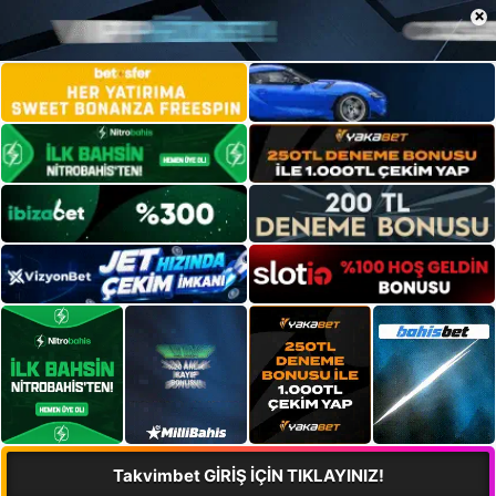
×
Takvimbet GİRİŞ İÇİN TIKLAYINIZ!