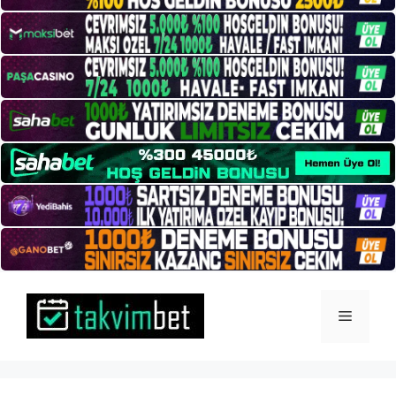
İçeriğe
atla
Menü