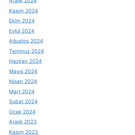
Aralık 2024
Kasım 2024
Ekim 2024
Eylül 2024
Ağustos 2024
Temmuz 2024
Haziran 2024
Mayıs 2024
Nisan 2024
Mart 2024
Şubat 2024
Ocak 2024
Aralık 2023
Kasım 2023