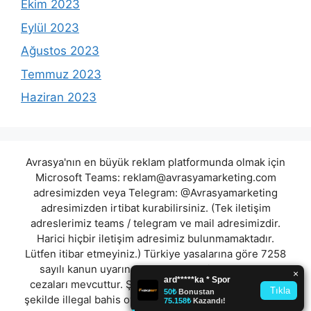
Ekim 2023
Eylül 2023
Ağustos 2023
Temmuz 2023
Haziran 2023
Avrasya'nın en büyük reklam platformunda olmak için
Microsoft Teams:
reklam@avrasyamarketing.com
adresimizden veya Telegram: @Avrasyamarketing
adresimizden irtibat kurabilirsiniz. (Tek iletişim
adreslerimiz teams / telegram ve mail adresimizdir.
Harici hiçbir iletişim adresimiz bulunmamaktadır.
Lütfen itibar etmeyiniz.) Türkiye yasalarına göre 7258
sayılı kanun uyarınca yasa dışı bahis oynamanın
cezaları mevcuttur. Şu an bulunduğunuz site hiç bir
şekilde illegal bahis oyunları oynatmıyor ve oynamaya