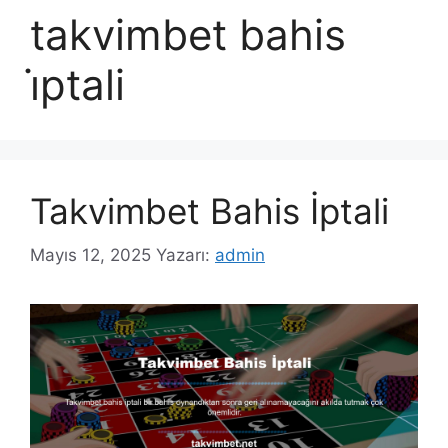
takvimbet bahis
i̇ptali
Takvimbet Bahis İptali
Mayıs 12, 2025
Yazarı:
admin