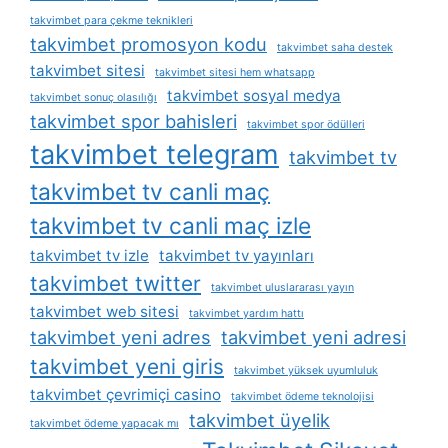
takvimbet para çekme teknikleri
takvimbet promosyon kodu
takvimbet saha destek
takvimbet sitesi
takvimbet sitesi hem whatsapp
takvimbet sosyal medya
takvimbet sonuç olasılığı
takvimbet spor bahisleri
takvimbet spor ödülleri
takvimbet telegram
takvimbet tv
takvimbet tv canli maç
takvimbet tv canli maç izle
takvimbet tv izle
takvimbet tv yayınları
takvimbet twitter
takvimbet uluslararası yayın
takvimbet web sitesi
takvimbet yardım hattı
takvimbet yeni adres
takvimbet yeni adresi
takvimbet yeni giris
takvimbet yüksek uyumluluk
takvimbet çevrimiçi casino
takvimbet ödeme teknolojisi
takvimbet üyelik
takvimbet ödeme yapacak mı