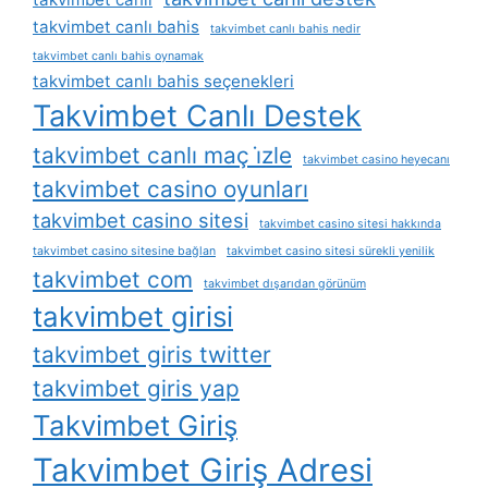
takvimbet canlı bahis
takvimbet canlı bahis nedir
takvimbet canlı bahis oynamak
takvimbet canlı bahis seçenekleri
Takvimbet Canlı Destek
takvimbet canlı maç i̇zle
takvimbet casino heyecanı
takvimbet casino oyunları
takvimbet casino sitesi
takvimbet casino sitesi hakkında
takvimbet casino sitesine bağlan
takvimbet casino sitesi sürekli yenilik
takvimbet com
takvimbet dışarıdan görünüm
takvimbet girisi
takvimbet giris twitter
takvimbet giris yap
Takvimbet Giriş
Takvimbet Giriş Adresi