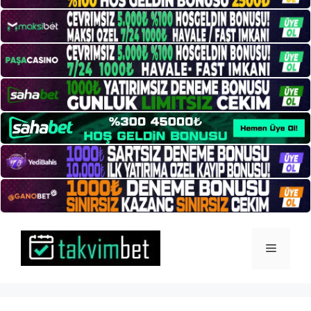
İçeriğe
atla
Menü