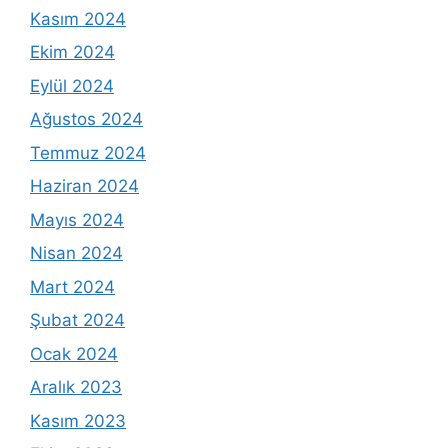
Kasım 2024
Ekim 2024
Eylül 2024
Ağustos 2024
Temmuz 2024
Haziran 2024
Mayıs 2024
Nisan 2024
Mart 2024
Şubat 2024
Ocak 2024
Aralık 2023
Kasım 2023