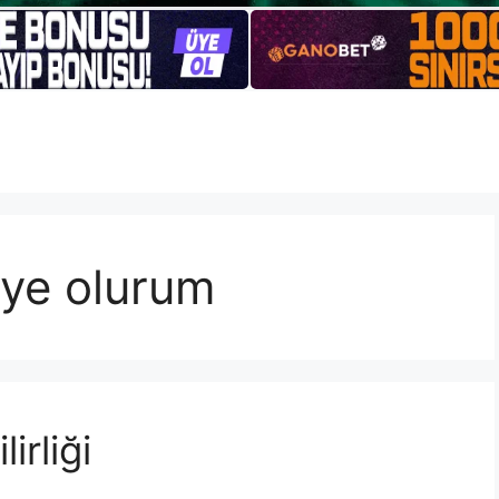
üye olurum
irliği